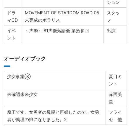
ション
ドラ
MOVEMENT OF STARDOM ROAD 05
スタッ
マCD
未完成のポラリス
フ
イベ
～声瞬～ 81声優落語会 第拾参回
出演
ント
オーディオブック
少女事案③
夏目ミ
ント
未確認未来少女
赤西美
星
魔王です。女勇者の母親と再婚したので、女勇
フライ
者が義理の娘になりました。2
セ 他