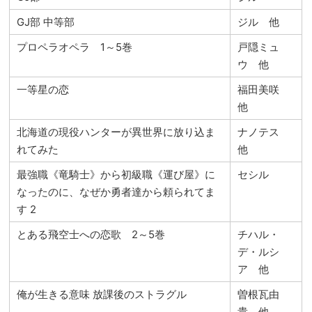
GJ部 中等部
ジル 他
プロペラオペラ 1～5巻
戸隠ミュ
ウ 他
一等星の恋
福田美咲
他
北海道の現役ハンターが異世界に放り込ま
ナノテス
れてみた
他
最強職《竜騎士》から初級職《運び屋》に
セシル
なったのに、なぜか勇者達から頼られてま
す 2
とある飛空士への恋歌 2～5巻
チハル・
デ・ルシ
ア 他
俺が生きる意味 放課後のストラグル
曽根瓦由
貴 他