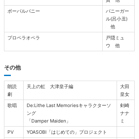
ボーパルバニー
バニーガー
ル(呂小丑)
他
プロペラオペラ
戸隠ミュ
ウ 他
その他
朗読
天上の虹 大津皇子編
大田
劇
皇女
歌唱
De:Lithe Last Memoriesキャラクターソ
剣崎
ング
ナナ
「Damper Maiden」
ミ
PV
YOASOBI「はじめての」プロジェクト