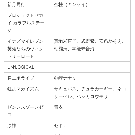
新月同行
金桂（キンケイ）
プロジェクトセカ
イ カラフルステー
ジ
イナズマイレブン
真地米直子、式野紫、安条かぞえ、
英雄たちのヴィク
朝靄清、本能寺音海
トリーロード
UN:LOGICAL
雀エボライブ
剣崎ナナミ
狂乱マカイズム
サキュバス、チュラカーギー、ネコ
サーベル、ハッカコウモリ
ゼンレスゾーンゼ
青衣
ロ
原神
セドナ