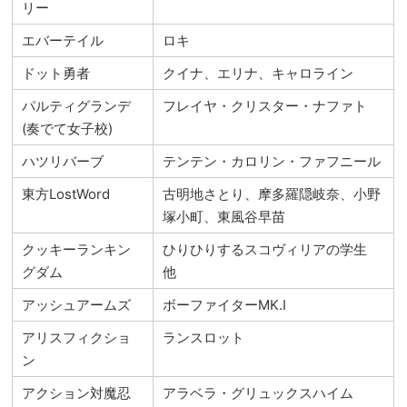
リー
エバーテイル
ロキ
ドット勇者
クイナ、エリナ、キャロライン
パルティグランデ
フレイヤ・クリスター・ナファト
(奏でて女子校)
ハツリバーブ
テンテン・カロリン・ファフニール
東方LostWord
古明地さとり、摩多羅隠岐奈、小野
塚小町、東風谷早苗
クッキーランキン
ひりひりするスコヴィリアの学生
グダム
他
アッシュアームズ
ボーファイターMK.Ⅰ
アリスフィクショ
ランスロット
ン
アクション対魔忍
アラベラ・グリュックスハイム