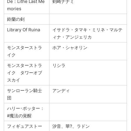
De：Lithe Last Me
剣崎ナナミ
mories
鈴蘭の剣
Library Of Ruina
イサドラ・タマキ・ミリネ・マルテ
ィナ・アンジェリカ
モンスターストラ
ホア・シャオリン
イク
モンスターストラ
リシラ
イク タワーオブ
スカイ
サンローラン騎士
アンディ
団
ハリー･ポッター：
#魔法の覚醒
フィギュアストー
汐音、華?、ラドン