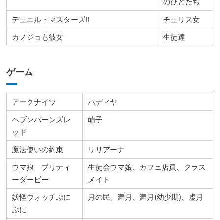
のひとたち
デュエル・マスターズ!!
チュリス女
カノジョも彼女
生徒達
ゲーム
アークナイツ
ハディヤ
ヘブンバーンズレ
萌子
ッド
魔法使いの約束
リリアーナ
ウマ娘 プリティ
生徒会ウマ娘、カフェ店員、クラス
ーダービー
メイト
妖怪ウォッチぷに
月の民、満月、満月(幼少期)、虚月
ぷに