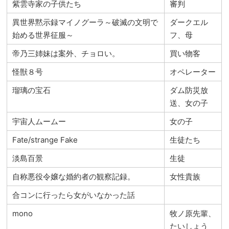
紫雲寺家の子供たち
審判
異世界黙示録マイノグーラ～破滅の文明で
ダークエル
始める世界征服～
フ、母
帝乃三姉妹は案外、チョロい。
買い物客
怪獣８号
オペレーター
瑠璃の宝石
ダム防災放
送、女の子
宇宙人ムームー
女の子
Fate/strange Fake
生徒たち
淡島百景
生徒
自称悪役令嬢な婚約者の観察記録。
女性貴族
合コンに行ったら女がいなかった話
mono
牧ノ原先輩、
たいしょう