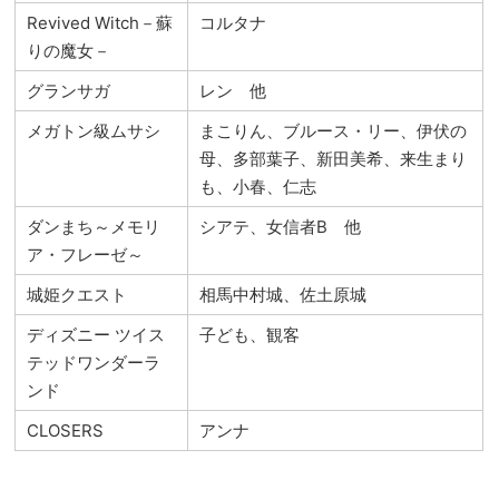
Revived Witch－蘇
コルタナ
りの魔女－
グランサガ
レン 他
メガトン級ムサシ
まこりん、ブルース・リー、伊伏の
母、多部葉子、新田美希、来生まり
も、小春、仁志
ダンまち～メモリ
シアテ、女信者B 他
ア・フレーゼ～
城姫クエスト
相馬中村城、佐土原城
ディズニー ツイス
子ども、観客
テッドワンダーラ
ンド
CLOSERS
アンナ