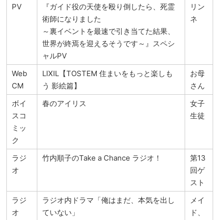
PV
『ガイド役の天使を殴り倒したら、死霊
リン
術師になりました
ネ
～裏イベントを最速で引き当てた結果、
世界が終焉を迎えるそうです～』スペシ
ャルPV
Web
LIXIL【TOSTEM 住まいをもっと楽しも
お母
CM
う 影絵篇】
さん
ボイ
春のアイリス
女子
スコ
生徒
ミッ
ク
ラジ
竹内順子のTake a Chance ラジオ！
第13
オ
回ゲ
スト
ラジ
ラジオ内ドラマ「俺はまだ、本気を出し
メイ
オ
ていない」
ド、