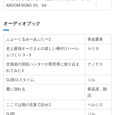
ARDOM ROAD 03、04
オーディオブック
ふぉーくるみーあふたー2
美金愛美
史上最強オークさんの楽しい種付けハーレ
ルリネ
ムづくり 3～5
北海道の現役ハンターが異世界に放り込ま
ナノテス
れてみた2
GJ部ロスタイム
ジル
夏に溺れる
夜凪凛、朗
読
ここでは猫の言葉で話せ2
ペルシス
GJ部
ジル