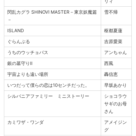
リィ
閃乱カグラ SHINOVI MASTER－東京妖魔篇
雪不帰
－
ISLAND
枢都夏蓮
ぐらんぶる
吉原愛菜
うちのウッチョパス
アンちゃん
銀の墓守りⅡ
西風
宇宙よりも遠い場所
轟信恵
いつだって僕らの恋は10センチだった。
早坂あかり
シルバニアファミリー ミニストーリー
ショコラウ
サギのお母
さん
カミワザ・ワンダ
アメイジン
グ