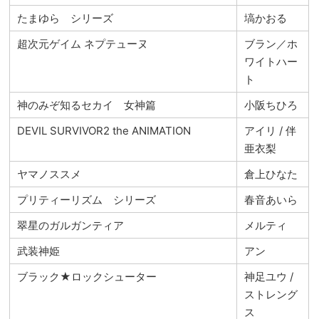
たまゆら シリーズ
塙かおる
超次元ゲイム ネプテューヌ
ブラン／ホ
ワイトハー
ト
神のみぞ知るセカイ 女神篇
小阪ちひろ
DEVIL SURVIVOR2 the ANIMATION
アイリ / 伴
亜衣梨
ヤマノススメ
倉上ひなた
プリティーリズム シリーズ
春音あいら
翠星のガルガンティア
メルティ
武装神姫
アン
ブラック★ロックシューター
神足ユウ /
ストレング
ス