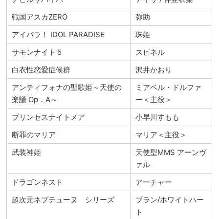
戦国アスカZERO
弥助
アイパラ！ IDOL PARADISE
珠姫
サモンナイト５
スピネル
白衣性恋愛症候群
沢井かおり
アンティフォナの聖歌姫～天使の
ミアベル・ドルファ
楽譜 Op．A～
ー＜主役＞
プリンセスナイトメア
小早川すもも
断罪のマリア
マリア＜主役＞
武装神姫
天使型MMS アーンヴ
ァル
ドラゴンネスト
アーチャー
超次元ネプテューヌ シリーズ
ブラン/ホワイトハー
ト