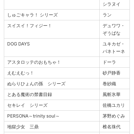
シラヌイ
しゅごキャラ！ シリーズ
ラン
スイスイ！フィジー！
デュワワ・
ぞうばな
DOG DAYS
ユキカゼ・
パネトーネ
アスタロッテのおもちゃ！
ドーラ
えむえむっ！
砂戸静香
ぬらりひょんの孫 シリーズ
巻紗織
とある魔術の禁書目録
風斬氷華
セキレイ シリーズ
佐橋ユカリ
PERSONA～trinity soul～
茅野めぐみ
地獄少女 三鼎
椎名珠代