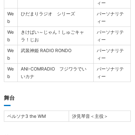
ィー
We
ひだまりラジオ シリーズ
パーソナリテ
b
ィー
We
きけばい～じゃん！しゅごキャ
パーソナリテ
b
ラ！じお
ィー
We
武装神姫 RADIO RONDO
パーソナリテ
b
ィー
We
ANI-COMRADIO フジワラでい
パーソナリテ
b
いカナ
ィー
舞台
ペルソナ3 the WM
汐見琴音＜主役＞