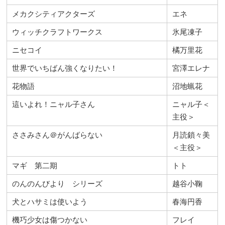
メカクシティアクターズ
エネ
ウィッチクラフトワークス
氷尾凍子
ニセコイ
橘万里花
世界でいちばん強くなりたい！
宮澤エレナ
花物語
沼地蝋花
這いよれ！ニャル子さん
ニャル子＜
主役＞
ささみさん＠がんばらない
月読鎖々美
＜主役＞
マギ 第二期
トト
のんのんびより シリーズ
越谷小鞠
犬とハサミは使いよう
春海円香
機巧少女は傷つかない
フレイ