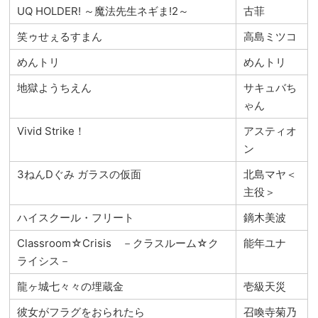
UQ HOLDER! ～魔法先生ネギま!2～
古菲
笑ゥせぇるすまん
高島ミツコ
めんトリ
めんトリ
地獄ようちえん
サキュバち
ゃん
Vivid Strike！
アスティオ
ン
3ねんDぐみ ガラスの仮面
北島マヤ＜
主役＞
ハイスクール・フリート
鏑木美波
Classroom☆Crisis －クラスルーム☆ク
能年ユナ
ライシス－
龍ヶ城七々々の埋蔵金
壱級天災
彼女がフラグをおられたら
召喚寺菊乃