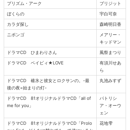
プリズム・アーク
ブリジット
ぼくらの
宇白可奈
カラダ探し
森崎明日香
ニポンゴ
メアリー・
キッドマン
ドラマCD ひまわりさん
風祭まつり
ドラマCD ベイビィ★LOVE
有須川せあ
ら
ドラマCD 碓氷と彼女とロクサンの。-最
丸池みすず
後の夜=始まりの灯-
ドラマCD 81オリジナルドラマCD「all of
パトリシ
me for you」
ア・オーウ
ェン
ドラマCD 81オリジナルドラマCD「Prolo
花地雫