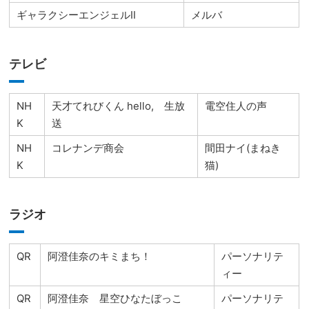
ギャラクシーエンジェルⅡ
メルバ
テレビ
NH
天才てれびくん hello, 生放
電空住人の声
K
送
NH
コレナンデ商会
間田ナイ(まねき
K
猫)
ラジオ
QR
阿澄佳奈のキミまち！
パーソナリテ
ィー
QR
阿澄佳奈 星空ひなたぼっこ
パーソナリテ