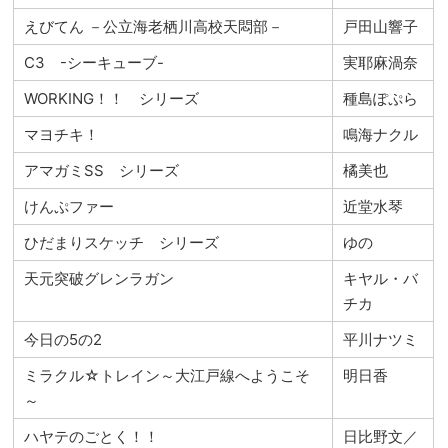
えびてん －公立海老栖川高校天悶部－
戸田山響子
C3 -シーキューブ-
実耶麻渦奈
WORKING！！ シリーズ
種島ぽぷら
マヨチキ！
鳴海ナクル
アマガミSS シリーズ
橘美也
けんぷファー
近堂水琴
ひだまりスケッチ シリーズ
ゆの
天元突破グレンラガン
キヤル・バ
チカ
今日の5の2
平川ナツミ
ミラクル☆トレイン～大江戸線へようこそ
明日香
～
ハヤテのごとく！！
日比野文／