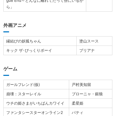
gue End～どんなに離れてたって傍にいるか
ら」
外画アニメ
縁結びの妖狐ちゃん
塗山スース
キック ザ･びっくりボーイ
ブリアナ
ゲーム
ガールフレンド(仮)
戸村美知留
崩壊：スターレイル
ブローニャ・銀狼
ウチの姫さまがいちばんカワイイ
柔星姫
ファンタシースターオンライン2
パティ