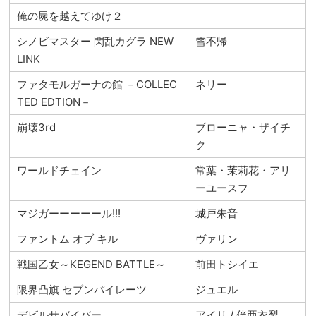
俺の屍を越えてゆけ２
シノビマスター 閃乱カグラ NEW
雪不帰
LINK
ファタモルガーナの館 －COLLEC
ネリー
TED EDTION－
崩壊3rd
ブローニャ・ザイチ
ク
ワールドチェイン
常葉・茉莉花・アリ
ーユースフ
マジガーーーーール!!!
城戸朱音
ファントム オブ キル
ヴァリン
戦国乙女～KEGEND BATTLE～
前田トシイエ
限界凸旗 セブンパイレーツ
ジュエル
デビルサバイバー
アイリ / 伴亜衣梨