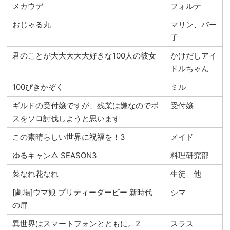
メカウデ
フォルテ
おじゃる丸
マリン、バー
子
君のことが大大大大大好きな100人の彼女
かけだしアイ
ドルちゃん
100ぴきかぞく
ミル
ギルドの受付嬢ですが、残業は嫌なのでボ
受付嬢
スをソロ討伐しようと思います
この素晴らしい世界に祝福を！3
メイド
ゆるキャン△ SEASON3
料理研究部
菜なれ花なれ
生徒 他
[劇場]ウマ娘 プリティーダービー 新時代
シマ
の扉
異世界はスマートフォンとともに。2
スラス