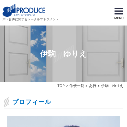
MENU
声・音声に関するトータルマネジメント
伊駒 ゆりえ
TOP
>
俳優一覧
>
あ行
> 伊駒 ゆりえ
プロフィール