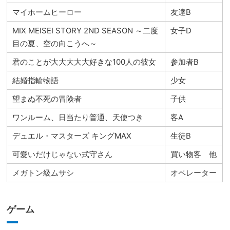
マイホームヒーロー
友達B
MIX MEISEI STORY 2ND SEASON ～二度
女子D
目の夏、空の向こうへ～
君のことが大大大大大好きな100人の彼女
参加者B
結婚指輪物語
少女
望まぬ不死の冒険者
子供
ワンルーム、日当たり普通、天使つき
客A
デュエル・マスターズ キングMAX
生徒B
可愛いだけじゃない式守さん
買い物客 他
メガトン級ムサシ
オペレーター
ゲーム