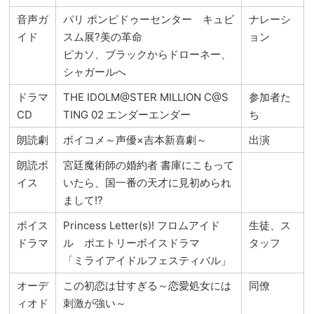
音声ガ
パリ ポンピドゥーセンター キュビ
ナレーシ
イド
スム展?美の革命
ョン
ピカソ、ブラックからドローネー、
シャガールへ
ドラマ
THE IDOLM@STER MILLION C@S
参加者た
CD
TING 02 エンダーエンダー
ち
朗読劇
ボイコメ～声優×吉本新喜劇～
出演
朗読ボ
宮廷魔術師の婚約者 書庫にこもって
イス
いたら、国一番の天才に見初められ
まして!?
ボイス
Princess Letter(s)! フロムアイド
生徒、ス
ドラマ
ル ポエトリーボイスドラマ
タッフ
「ミライアイドルフェスティバル」
オーデ
この初恋は甘すぎる～恋愛処女には
同僚
ィオド
刺激が強い～