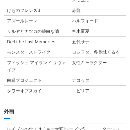
けものフレンズ3
赤龍
アズールレーン
ハルフォード
リルヤとナツカの純白な嘘
空木夏夏
De:Lithe Last Memories
五代サナ
モンスターストライク
ロシラタ、多良城くるる
フィッシュ アイランド リヴァ
女性キャラクター
イブ
白猫プロジェクト
ナコッタ
タワーオブスカイ
エピリア
外画
レイブンのウチはチョー大変!シーズン5
ターシャ