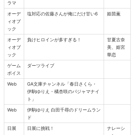
ラマ
オーデ
塩対応の佐藤さんが俺にだけ甘い6
姫茴薫
ィオブ
ック
オーデ
負けヒロインが多すぎる！
甘夏古奈
ィオブ
美、姫宮
ック
華恋
ゲーム
ダーツライブ
ボイス
Web
GA文庫チャンネル「春日さくら・
伊駒ゆりえ・橘杏咲のパジャマナイ
ト」
Web
伊駒ゆりえ 白田千尋のドリームラン
ド
日展
日展に挑戦！
ナレーシ