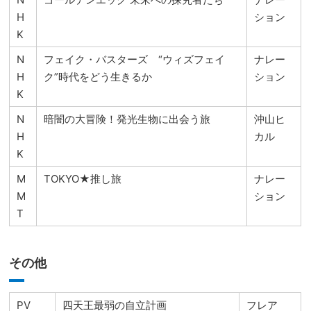
H
ション
K
N
フェイク・バスターズ “ウィズフェイ
ナレー
H
ク”時代をどう生きるか
ション
K
N
暗闇の大冒険！発光生物に出会う旅
沖山ヒ
H
カル
K
M
TOKYO★推し旅
ナレー
M
ション
T
その他
PV
四天王最弱の自立計画
フレア