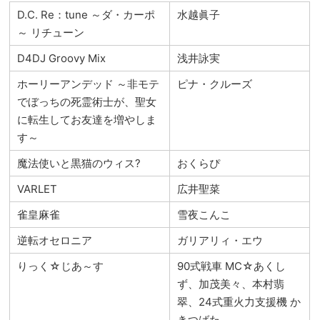
D.C. Re：tune ～ダ・カーポ
水越眞子
～ リチューン
D4DJ Groovy Mix
浅井詠実
ホーリーアンデッド ～非モテ
ピナ・クルーズ
でぼっちの死霊術士が、聖女
に転生してお友達を増やしま
す～
魔法使いと黒猫のウィス?
おくらぴ
VARLET
広井聖菜
雀皇麻雀
雪夜こんこ
逆転オセロニア
ガリアリィ・エウ
りっく☆じあ～す
90式戦車 MC☆あくし
ず、加茂美々、本村翡
翠、24式重火力支援機 か
きつばた