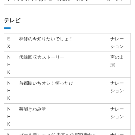
テレビ
E
林修の今知りたいでしょ！
ナレー
X
ション
N
伏線回収☆ストーリー
声の出
H
演
K
N
首都圏いちオシ！笑ったび
ナレー
H
ション
K
N
芸能きわみ堂
ナレー
H
ション
K
N
ゴールデンエッグ 未来への探究者たち
ナレー