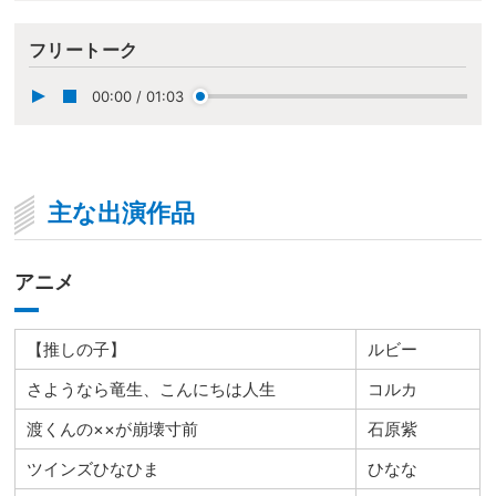
フリートーク
00:00
/
01:03
主な出演作品
アニメ
【推しの子】
ルビー
さようなら竜生、こんにちは人生
コルカ
渡くんの××が崩壊寸前
石原紫
ツインズひなひま
ひなな