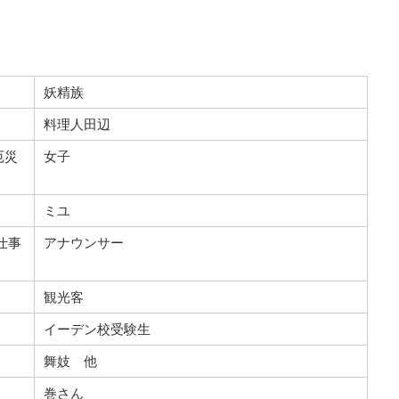
妖精族
料理人田辺
厄災
女子
ミユ
仕事
アナウンサー
観光客
イーデン校受験生
舞妓 他
巻さん