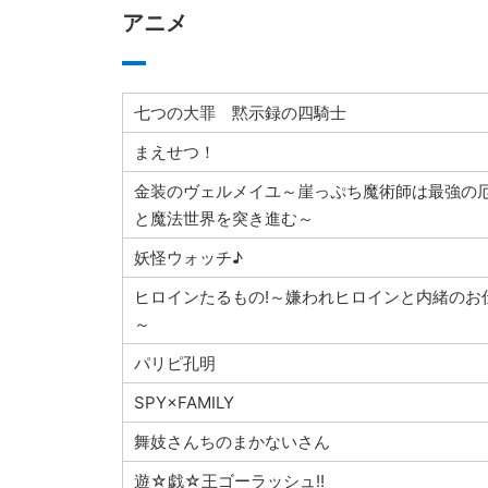
アニメ
七つの大罪 黙示録の四騎士
まえせつ！
金装のヴェルメイユ～崖っぷち魔術師は最強の
と魔法世界を突き進む～
妖怪ウォッチ♪
ヒロインたるもの!～嫌われヒロインと内緒のお
～
パリピ孔明
SPY×FAMILY
舞妓さんちのまかないさん
遊☆戯☆王ゴーラッシュ!!