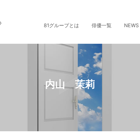
ト
81グループとは
俳優一覧
NEWS
内山 茉莉