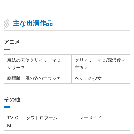
主な出演作品
アニメ
魔法の天使クリィミーマミ
クリィミーマミ/森沢優＜
シリーズ
主役＞
劇場版 風の谷のナウシカ
ペジテの少女
その他
TV-C
クワトロブーム
マーメイド
M