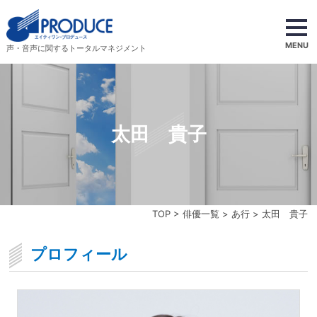
MENU
声・音声に関するトータルマネジメント
太田 貴子
TOP
>
俳優一覧
>
あ行
> 太田 貴子
プロフィール