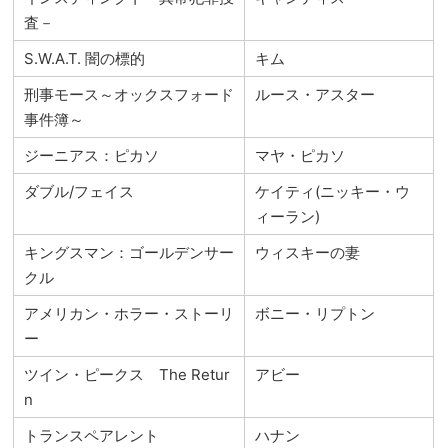
査－
S.W.A.T. 闇の標的
キム
刑事モース～オックスフォード
ルース・アスター
事件簿～
ジーニアス：ピカソ
マヤ・ピカソ
ダブル/フェイス
ケイティ(ニッキー・ウ
ィーラン)
キングスマン：ゴールデンサー
ウィスキーの妻
クル
アメリカン・ホラー・ストーリ
ボニー・リプトン
ー
ツイン・ピークス The Retur
アビー
n
トランスペアレント
ハナン