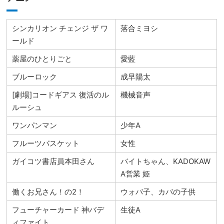
シンカリオン チェンジ ザ ワ
落合ミヨシ
ールド
薬屋のひとりごと
愛藍
ブルーロック
成早陽太
[劇場]コードギアス 復活のル
機械音声
ルーシュ
ワンパンマン
少年A
フルーツバスケット
女性
ガイコツ書店員本田さん
バイトちゃん、KADOKAW
A営業 姫
働くお兄さん！の2！
ウォバ子、カバの子供
フューチャーカード 神バデ
生徒A
ィファイト