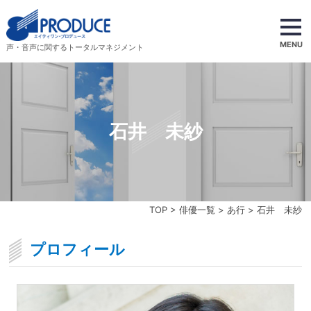
MENU
声・音声に関するトータルマネジメント
石井 未紗
TOP
>
俳優一覧
>
あ行
> 石井 未紗
プロフィール