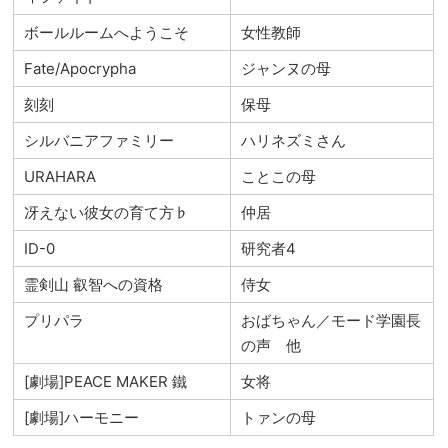
ボールルームへようこそ
女性教師
Fate/Apocrypha
ジャンヌの母
刻刻
保母
シルバニアファミリー
ハリネズミさん
URAHARA
ことこの母
冴えない彼女の育て方♭
仲居
ID-0
研究者4
霊剣山 叡智への資格
侍女
プリパラ
おばちゃん／モード学園長
の声 他
[劇場]PEACE MAKER 鐵
女将
[劇場]ハーモニー
トァンの母