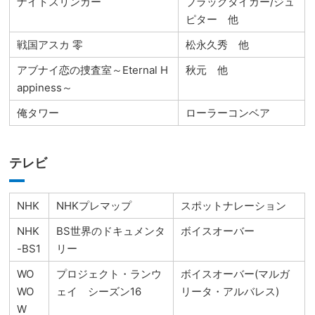
ナイトスリンガー
ブラックタイガー/ジュ
ピター 他
戦国アスカ 零
松永久秀 他
アブナイ恋の捜査室～Eternal H
秋元 他
appiness～
俺タワー
ローラーコンベア
テレビ
NHK
NHKプレマップ
スポットナレーション
NHK
BS世界のドキュメンタ
ボイスオーバー
-BS1
リー
WO
プロジェクト・ランウ
ボイスオーバー(マルガ
WO
ェイ シーズン16
リータ・アルバレス)
W