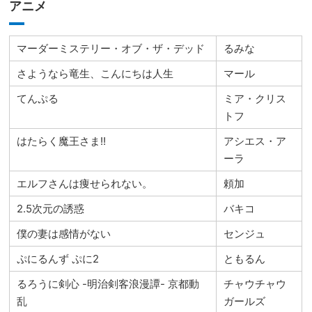
アニメ
マーダーミステリー・オブ・ザ・デッド
るみな
さようなら竜生、こんにちは人生
マール
てんぷる
ミア・クリス
トフ
はたらく魔王さま!!
アシエス・ア
ーラ
エルフさんは痩せられない。
頼加
2.5次元の誘惑
バキコ
僕の妻は感情がない
センジュ
ぷにるんず ぷに2
ともるん
るろうに剣心 -明治剣客浪漫譚- 京都動
チャウチャウ
乱
ガールズ