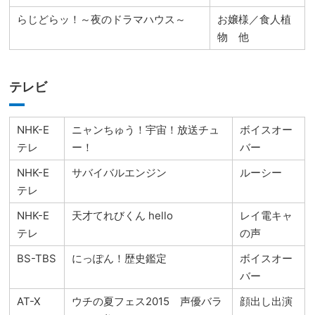
らじどらッ！～夜のドラマハウス～
お嬢様／食人植
物 他
テレビ
NHK-E
ニャンちゅう！宇宙！放送チュ
ボイスオー
テレ
ー！
バー
NHK-E
サバイバルエンジン
ルーシー
テレ
NHK-E
天才てれびくん hello
レイ電キャ
テレ
の声
BS-TBS
にっぽん！歴史鑑定
ボイスオー
バー
AT-X
ウチの夏フェス2015 声優バラ
顔出し出演