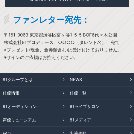
ファンレター宛先：
〒151-0063 東京都渋谷区富ヶ谷1-5-5 BOF6代々木公園
株式会社81プロデュース ○○○○（タレント名） 宛て
※プレゼント(現金、金券類含む)は受け付けておりません。
※サインのご依頼はお控えください。
81グループとは
NEWS
俳優情報
俳優一覧
81オーディション
81ライブサロン
声優ミュージアム
81メディア
FAQ
出演依頼