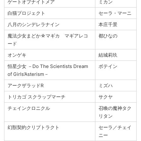
ゲートオブナイトメア
ミカン
白猫プロジェクト
セーラ・マーニ
八月のシンデレラナイン
本庄千景
魔法少女まどか☆マギカ マギアレコ
都ひなの
ード
オンゲキ
結城莉玖
恒星少女 －Do The Scientists Dream
ボテイン
of Girls’Asterism－
アークザラッドR
ミズハ
トリカゴ スクラップマーチ
サクヤ
チェインクロニクル
召喚の魔神タク
リタン
幻獣契約クリプトラクト
セーラ／チェイ
ニー