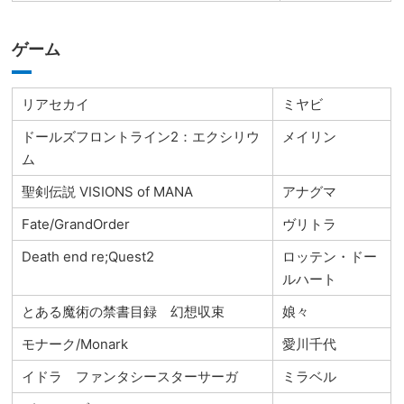
ゲーム
リアセカイ
ミヤビ
ドールズフロントライン2：エクシリウ
メイリン
ム
聖剣伝説 VISIONS of MANA
アナグマ
Fate/GrandOrder
ヴリトラ
Death end re;Quest2
ロッテン・ドー
ルハート
とある魔術の禁書目録 幻想収束
娘々
モナーク/Monark
愛川千代
イドラ ファンタシースターサーガ
ミラベル