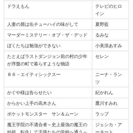
ドラえもん
テレビのヒロ
イン
人妻の唇は缶チューハイの味がして
夏野藍
マーダーミステリー・オブ・ザ・デッド
るみな
ぼくたちは勉強ができない
小美浪あすみ
たとえばラストダンジョン前の村の少年
セレン
が序盤の町で暮らすような物語
８６－エイティシックスー
ニーナ・ラン
ツ
かぐや様は告らせたい
紀かれん
からかい上手の高木さん
鷹川すみれ
ポケットモンスター サン＆ムーン
ラップ
魔王学院の不適合者～史上最強の魔王の
ジェシカ・ア
始祖、転生して子孫たちの学校へ通う～
ーネート