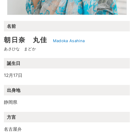
名前
朝日奈 丸佳
Madoka Asahina
あさひな まどか
誕生日
12月17日
出身地
静岡県
方言
名古屋弁