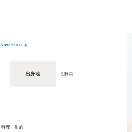
Nanami Atsugi
出身地
長野県
、料理、射的