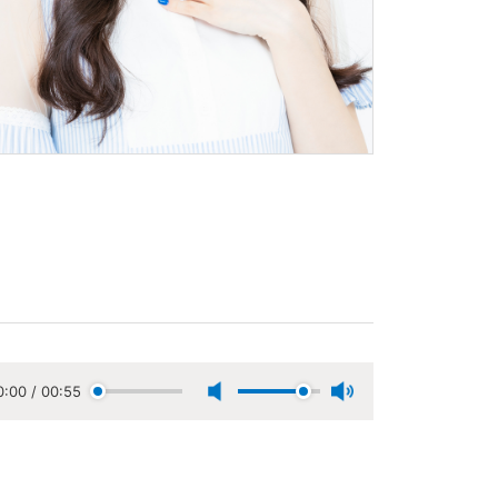
0:00
/
00:55