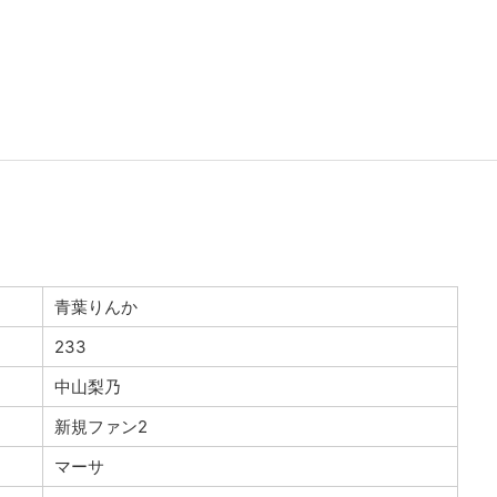
青葉りんか
233
中山梨乃
新規ファン2
マーサ