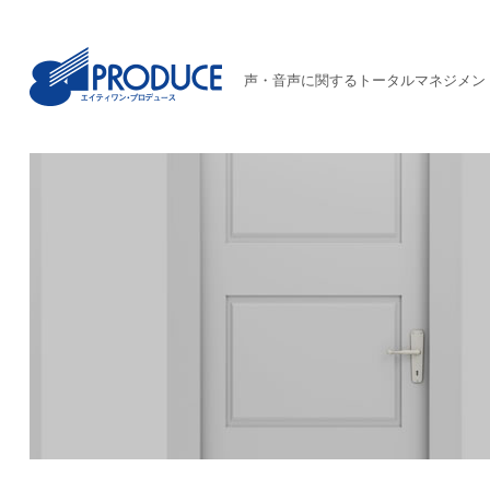
声・音声に関するトータルマネジメン