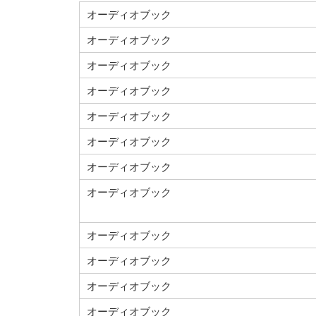
オーディオブック
オーディオブック
オーディオブック
オーディオブック
オーディオブック
オーディオブック
オーディオブック
オーディオブック
オーディオブック
オーディオブック
オーディオブック
オーディオブック