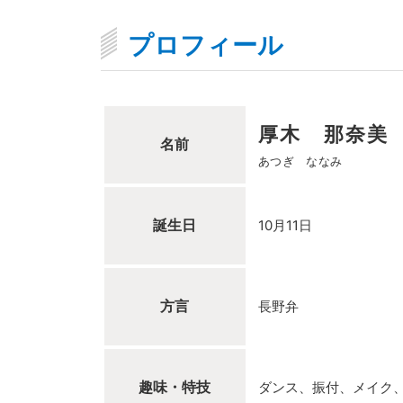
プロフィール
厚木 那奈美
名前
あつぎ ななみ
誕生日
10月11日
方言
長野弁
趣味・特技
ダンス、振付、メイク