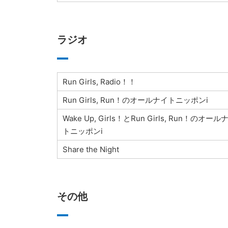
ラジオ
Run Girls, Radio！！
Run Girls, Run！のオールナイトニッポンi
Wake Up, Girls！とRun Girls, Run！のオール
トニッポンi
Share the Night
その他