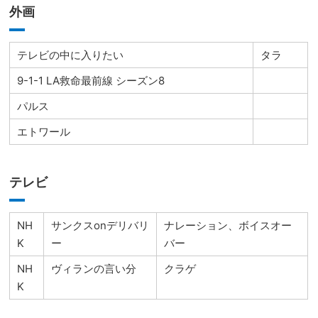
外画
テレビの中に入りたい
タラ
9-1-1 LA救命最前線 シーズン8
パルス
エトワール
テレビ
NH
サンクスonデリバリ
ナレーション、ボイスオー
K
ー
バー
NH
ヴィランの言い分
クラゲ
K