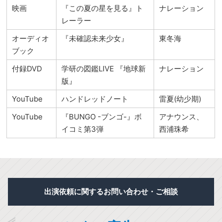
映画
『この夏の星を見る』ト
ナレーション
レーラー
オーディオ
『未確認未来少女』
東冬海
ブック
付録DVD
学研の図鑑LIVE 『地球新
ナレーション
版』
YouTube
ハンドレッドノート
雷夏(幼少期)
YouTube
『BUNGO -ブンゴ-』ボ
アナウンス、
イコミ第3弾
西浦珠希
出演依頼に関するお問い合わせ・ご相談