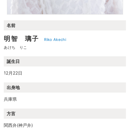
名前
明智 璃子
Riko Akechi
あけち りこ
誕生日
12月22日
出身地
兵庫県
方言
関西弁(神戸弁)