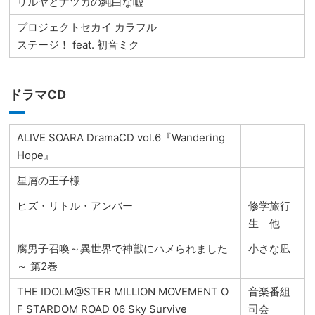
リルヤとナツカの純白な嘘
プロジェクトセカイ カラフル
ステージ！ feat. 初音ミク
ドラマCD
ALIVE SOARA DramaCD vol.6『Wandering
Hope』
星屑の王子様
ヒズ・リトル・アンバー
修学旅行
生 他
腐男子召喚～異世界で神獣にハメられました
小さな凪
～ 第2巻
THE IDOLM@STER MILLION MOVEMENT O
音楽番組
F STARDOM ROAD 06 Sky Survive
司会