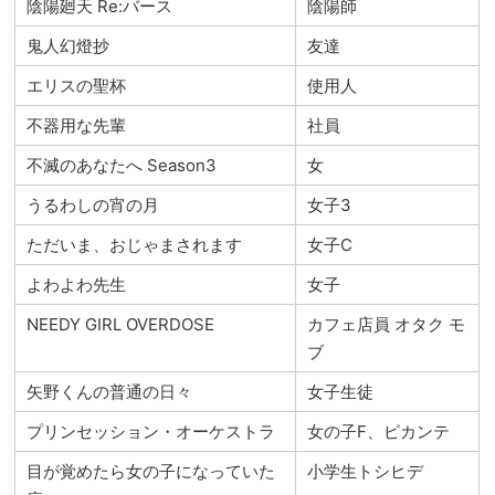
陰陽廻天 Re:バース
陰陽師
鬼人幻燈抄
友達
エリスの聖杯
使用人
不器用な先輩
社員
不滅のあなたへ Season3
女
うるわしの宵の月
女子3
ただいま、おじゃまされます
女子C
よわよわ先生
女子
NEEDY GIRL OVERDOSE
カフェ店員 オタク モ
ブ
矢野くんの普通の日々
女子生徒
プリンセッション・オーケストラ
女の子F、ピカンテ
目が覚めたら女の子になっていた
小学生トシヒデ