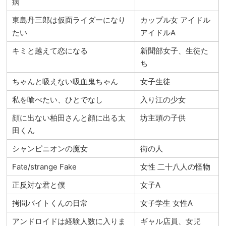
病
東島丹三郎は仮面ライダーになり
カップル女 アイドル
たい
アイドルA
キミと越えて恋になる
新聞部女子、生徒た
ち
ちゃんと吸えない吸血鬼ちゃん
女子生徒
私を喰べたい、ひとでなし
入り江の少女
顔に出ない柏田さんと顔に出る太
坊主頭の子供
田くん
シャンピニオンの魔女
街の人
Fate/strange Fake
女性 二十八人の怪物
正反対な君と僕
女子A
拷問バイトくんの日常
女子学生 女性A
アンドロイドは経験人数に入りま
ギャル店員、女児