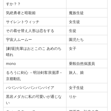
すか？？
気絶勇者と暗殺姫
魔族生徒
サイレントウィッチ
女生徒
その着せ替え人形は恋をする
生徒
宇宙人ムームー
園児たち
[劇場]先輩はおとこのこ あめのち
女子
晴れ
mono
乗鞍自然保護員
るろうに剣心 －明治剣客浪漫譚－
旅人、娘
京都動乱
ババンババンバンバンパイア
女子生徒
黒岩メダカに私の可愛いが通じな
りか
い