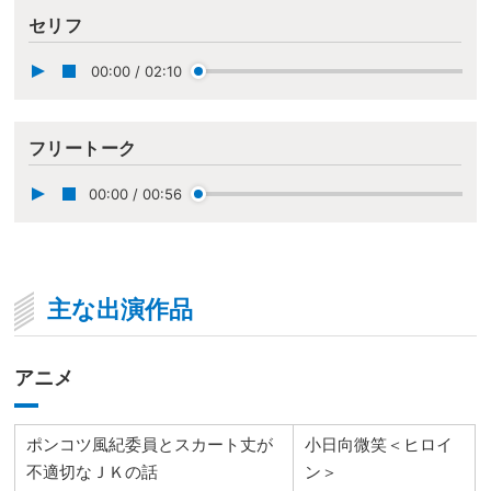
セリフ
00:00
/
02:10
フリートーク
00:00
/
00:56
主な出演作品
アニメ
ポンコツ風紀委員とスカート丈が
小日向微笑＜ヒロイ
不適切なＪＫの話
ン＞