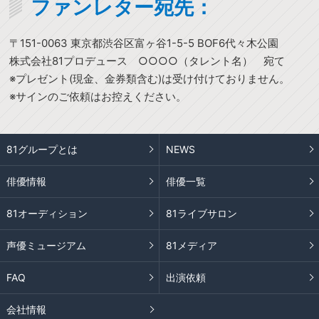
ファンレター宛先：
〒151-0063 東京都渋谷区富ヶ谷1-5-5 BOF6代々木公園
株式会社81プロデュース ○○○○（タレント名） 宛て
※プレゼント(現金、金券類含む)は受け付けておりません。
※サインのご依頼はお控えください。
81グループとは
NEWS
俳優情報
俳優一覧
81オーディション
81ライブサロン
声優ミュージアム
81メディア
FAQ
出演依頼
会社情報