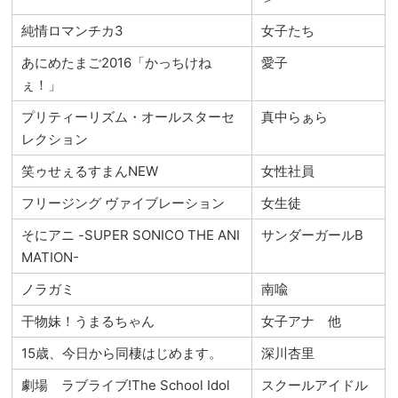
純情ロマンチカ3
女子たち
あにめたまご2016「かっちけね
愛子
ぇ！」
プリティーリズム・オールスターセ
真中らぁら
レクション
笑ゥせぇるすまんNEW
女性社員
フリージング ヴァイブレーション
女生徒
そにアニ -SUPER SONICO THE ANI
サンダーガールB
MATION-
ノラガミ
南喩
干物妹！うまるちゃん
女子アナ 他
15歳、今日から同棲はじめます。
深川杏里
劇場 ラブライブ!The School Idol
スクールアイドル