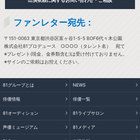
出演依頼に関するお問い合わせ・ご相談
ファンレター宛先：
〒151-0063 東京都渋谷区富ヶ谷1-5-5 BOF6代々木公園
株式会社81プロデュース ○○○○（タレント名） 宛て
※プレゼント(現金、金券類含む)は受け付けておりません。
※サインのご依頼はお控えください。
81グループとは
NEWS
俳優情報
俳優一覧
81オーディション
81ライブサロン
声優ミュージアム
81メディア