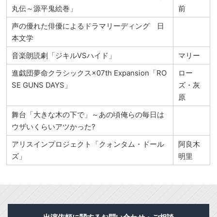
丸伝～源平鬼絵巻」
前
声の優れた俳優によるドラマリーディング 日
本文学
音楽朗読劇「ジキルVSハイド」
マリー
進戯団夢命クラシックス×07th Expansion「RO
ロー
SE GUNS DAYS」
ズ・灰
原
舞台「大きな木の下で」～あの頃俺らの毎日は
ウザいくらいアツかった?
アリスインプロジェクト「クォンタム・ドール
阿良木
ズ」
明里