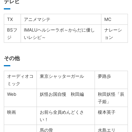
テレビ
TX
アニメマシテ
MC
BSフ
IMALUヘルシーラボ～からだに優し
ナレーシ
ジ
いレシピ～
ョン
その他
オーディオコ
東京シャッターガール
夢路歩
ミック
Web
妖怪お国自慢 秋田編
秋田妖怪「辰
子姫」
映画
お前ら全員めんどくさ
榎本英子
い！
馬の骨
水島エリ