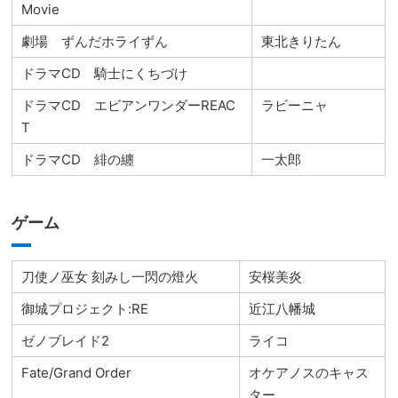
Movie
劇場 ずんだホライずん
東北きりたん
ドラマCD 騎士にくちづけ
ドラマCD エビアンワンダーREAC
ラビーニャ
T
ドラマCD 緋の纏
一太郎
ゲーム
刀使ノ巫女 刻みし一閃の燈火
安桜美炎
御城プロジェクト:RE
近江八幡城
ゼノブレイド2
ライコ
Fate/Grand Order
オケアノスのキャス
ター