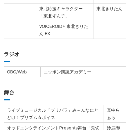
東北応援キャラクター
東北きりたん
「東北ずん子」
VOICEROID+ 東北きりた
ん EX
ラジオ
OBC/Web
ニッポン朗読アカデミー
舞台
ライブミュージカル「プリパラ」み～んなにと
真中ら
どけ！プリズム☆ボイス
ぁら
オッドエンタテインメントPresents舞台「鬼切
鈴鹿御