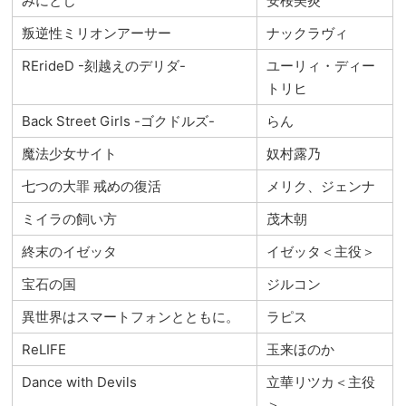
みにとじ
安桜美炎
叛逆性ミリオンアーサー
ナックラヴィ
RErideD -刻越えのデリダ-
ユーリィ・ディー
トリヒ
Back Street Girls -ゴクドルズ-
らん
魔法少女サイト
奴村露乃
七つの大罪 戒めの復活
メリク、ジェンナ
ミイラの飼い方
茂木朝
終末のイゼッタ
イゼッタ＜主役＞
宝石の国
ジルコン
異世界はスマートフォンとともに。
ラピス
ReLIFE
玉来ほのか
Dance with Devils
立華リツカ＜主役
＞