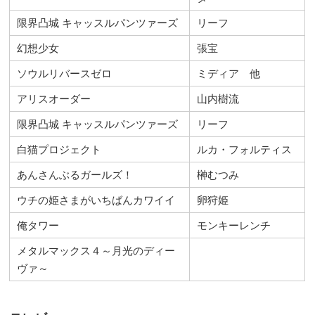
限界凸城 キャッスルパンツァーズ
リーフ
幻想少女
張宝
ソウルリバースゼロ
ミディア 他
アリスオーダー
山内樹流
限界凸城 キャッスルパンツァーズ
リーフ
白猫プロジェクト
ルカ・フォルティス
あんさんぶるガールズ！
榊むつみ
ウチの姫さまがいちばんカワイイ
卵狩姫
俺タワー
モンキーレンチ
メタルマックス４～月光のディー
ヴァ～