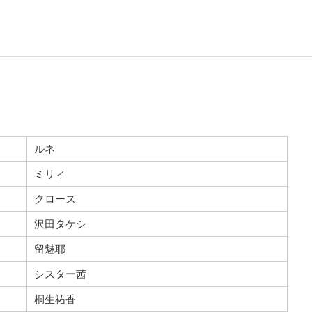
ルネ
ミリィ
クロース
沢田タケシ
留魅耶
シスター茜
桐生祐香