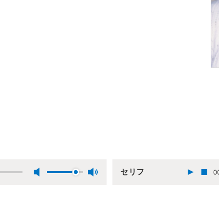
セリフ
0