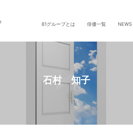
ト
81グループとは
俳優一覧
NEWS
石村 知子