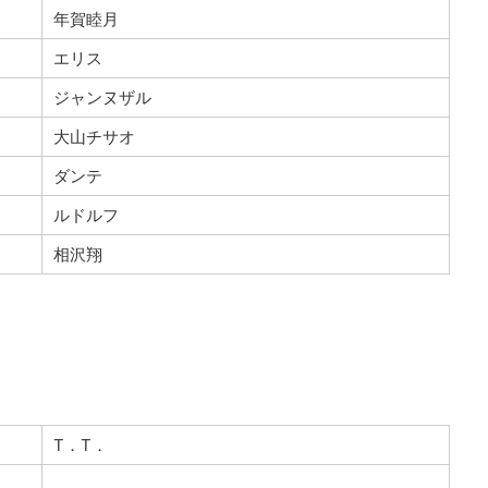
年賀睦月
エリス
ジャンヌザル
大山チサオ
ダンテ
ルドルフ
相沢翔
T．T．