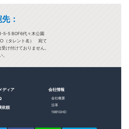
宛先：
-5-5 BOF6代々木公園
○○（タレント名） 宛て
)は受け付けておりません。
い。
1メディア
会社情報
Q
会社概要
沿革
演依頼
1981GHD