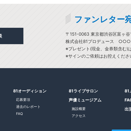
ファンレター
〒151-0063 東京都渋谷区富ヶ谷1
談
株式会社81プロデュース ○○
※プレゼント(現金、金券類含む
※サインのご依頼はお控えくださ
81オーディション
81ライブサロン
8
応募要項
声優ミュージアム
FA
過去のレポート
施設概要
出
FAQ
アクセス