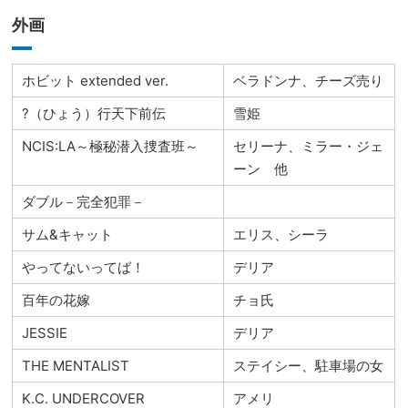
外画
ホビット extended ver.
ベラドンナ、チーズ売り
?（ひょう）行天下前伝
雪姫
NCIS:LA～極秘潜入捜査班～
セリーナ、ミラー・ジェ
ーン 他
ダブル－完全犯罪－
サム&キャット
エリス、シーラ
やってないってば！
デリア
百年の花嫁
チョ氏
JESSIE
デリア
THE MENTALIST
ステイシー、駐車場の女
K.C. UNDERCOVER
アメリ