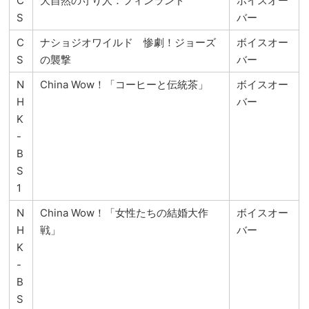
C
大自然の守り人：フィンランド
ボイスオー
S
バー
C
ナショジオワイルド 惨劇！ジョーズ
ボイスオー
S
の襲撃
バー
N
China Wow！「コーヒーと伝統茶」
ボイスオー
H
バー
K
-
B
S
1
N
China Wow！「女性たちの結婚大作
ボイスオー
H
戦」
バー
K
-
B
S