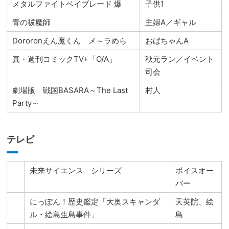
メタルファイトベイブレード 爆
子供1
青の祓魔師
主婦A／ギャル
Dororonえん魔くん メ～ラめら
おばちゃんA
真・週刊コミックTV+「O/A」
秋元ラン／イベント
司会
劇場版 戦国BASARA～The Last
村人
Party～
テレビ
未来サイエンス シリーズ
ボイスオー
バー
にっぽん！歴史鑑定「大奥スキャンダ
天英院、絵
ル・絵島生島事件」
島