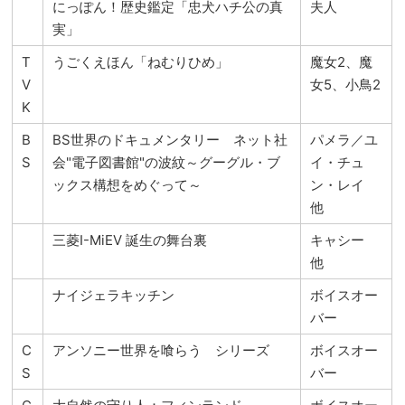
にっぽん！歴史鑑定「忠犬ハチ公の真
夫人
実」
T
うごくえほん「ねむりひめ」
魔女2、魔
V
女5、小鳥2
K
B
BS世界のドキュメンタリー ネット社
パメラ／ユ
S
会"電子図書館"の波紋～グーグル・ブ
イ・チュ
ックス構想をめぐって～
ン・レイ
他
三菱I-MiEV 誕生の舞台裏
キャシー
他
ナイジェラキッチン
ボイスオー
バー
C
アンソニー世界を喰らう シリーズ
ボイスオー
S
バー