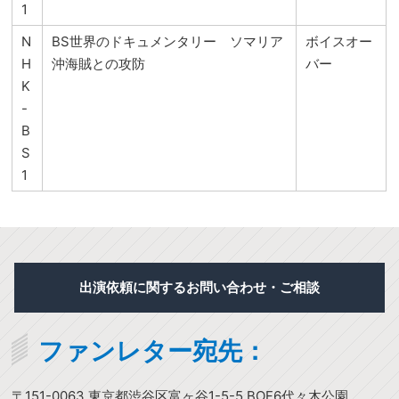
1
N
BS世界のドキュメンタリー ソマリア
ボイスオー
H
沖海賊との攻防
バー
K
-
B
S
1
出演依頼に関するお問い合わせ・ご相談
ファンレター宛先：
〒151-0063 東京都渋谷区富ヶ谷1-5-5 BOF6代々木公園