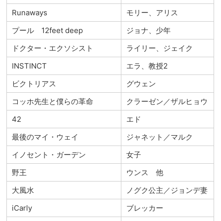
Runaways
モリー、アリス
プール 12feet deep
ジョナ、少年
ドクター・エクソシスト
ライリー、ジェイク
INSTINCT
エラ、教授2
ビクトリアス
グウェン
コッホ先生と僕らの革命
クラーゼン／ザルヒョウ
42
エド
最後のマイ・ウェイ
ジャネット／マルク
イノセント・ガーデン
女子
野王
ウンス 他
大風水
ノグク公主／ジョンデ妻
iCarly
ブレッカー