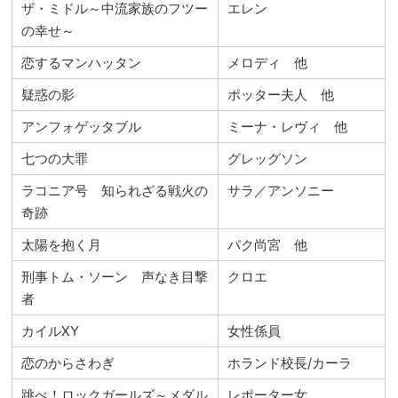
ザ・ミドル～中流家族のフツー
エレン
の幸せ～
恋するマンハッタン
メロディ 他
疑惑の影
ポッター夫人 他
アンフォゲッタブル
ミーナ・レヴィ 他
七つの大罪
グレッグソン
ラコニア号 知られざる戦火の
サラ／アンソニー
奇跡
太陽を抱く月
パク尚宮 他
刑事トム・ソーン 声なき目撃
クロエ
者
カイルXY
女性係員
恋のからさわぎ
ホランド校長/カーラ
跳べ！ロックガールズ～メダル
レポーター女