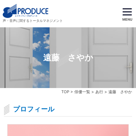
MENU
声・音声に関するトータルマネジメント
遠藤 さやか
TOP
>
俳優一覧
>
あ行
> 遠藤 さやか
プロフィール