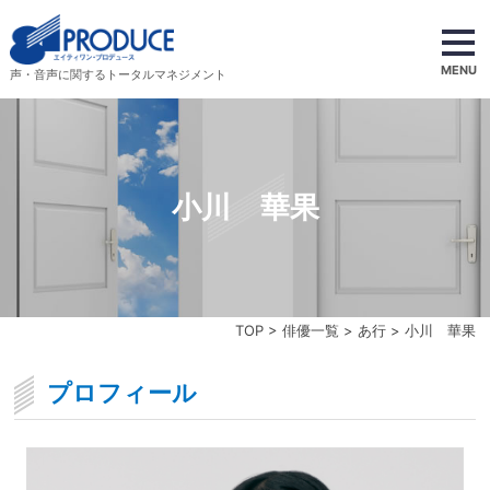
MENU
声・音声に関するトータルマネジメント
小川 華果
TOP
>
俳優一覧
>
あ行
> 小川 華果
プロフィール