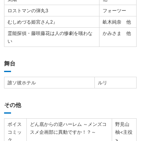
ロストマンの弾丸3
フォーツー
むしめづる姫宮さん2』
畝木純奈 他
霊能探偵・藤咲藤花は人の惨劇を嗤わな
かみさま 他
い
舞台
誰ソ彼ホテル
ルリ
その他
ボイス
どん底からの逆ハーレム ～メンズコ
野見山
コミッ
スメ企画部に異動ですか！？～
柚<主役
ク
>