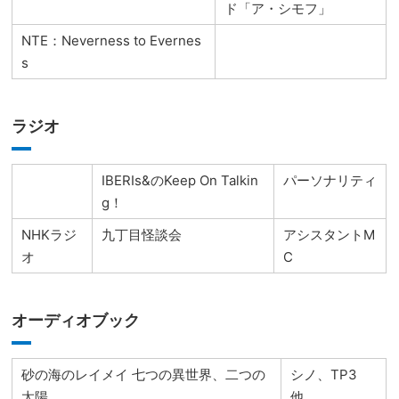
ド「ア・シモフ」
NTE：Neverness to Evernes
s
ラジオ
IBERIs&のKeep On Talkin
パーソナリティ
g！
NHKラジ
九丁目怪談会
アシスタントM
オ
C
オーディオブック
砂の海のレイメイ 七つの異世界、二つの
シノ、TP3
太陽
他