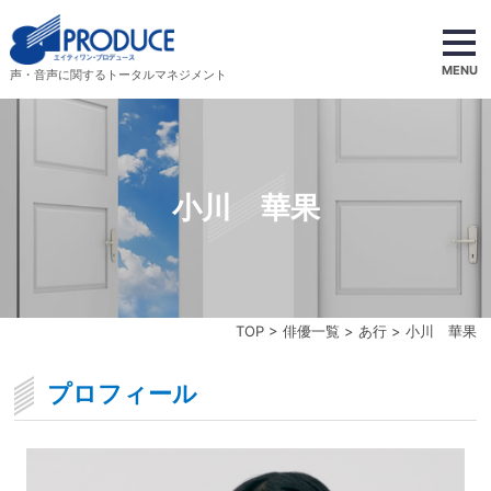
MENU
声・音声に関するトータルマネジメント
小川 華果
TOP
>
俳優一覧
>
あ行
> 小川 華果
プロフィール