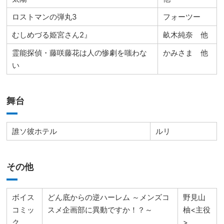
ロストマンの弾丸3
フォーツー
むしめづる姫宮さん2』
畝木純奈 他
霊能探偵・藤咲藤花は人の惨劇を嗤わな
かみさま 他
い
舞台
誰ソ彼ホテル
ルリ
その他
ボイス
どん底からの逆ハーレム ～メンズコ
野見山
コミッ
スメ企画部に異動ですか！？～
柚<主役
ク
>