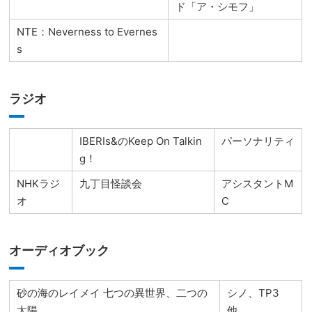
ド「ア・シモフ」
NTE：Neverness to Evernes
s
ラジオ
IBERIs&のKeep On Talkin
パーソナリティ
g！
NHKラジ
九丁目怪談会
アシスタントM
オ
C
オーディオブック
砂の海のレイメイ 七つの異世界、二つの
シノ、TP3
太陽
他