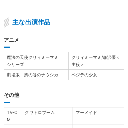
主な出演作品
アニメ
魔法の天使クリィミーマミ
クリィミーマミ/森沢優＜
シリーズ
主役＞
劇場版 風の谷のナウシカ
ペジテの少女
その他
TV-C
クワトロブーム
マーメイド
M