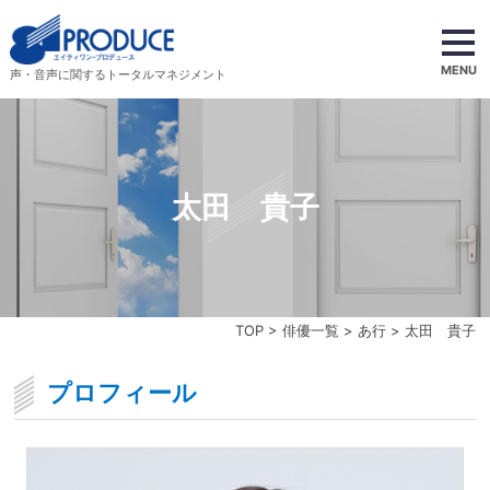
MENU
声・音声に関するトータルマネジメント
太田 貴子
TOP
>
俳優一覧
>
あ行
> 太田 貴子
プロフィール