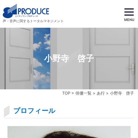
MENU
声・音声に関するトータルマネジメント
小野寺 啓子
TOP
>
俳優一覧
>
あ行
> 小野寺 啓子
プロフィール