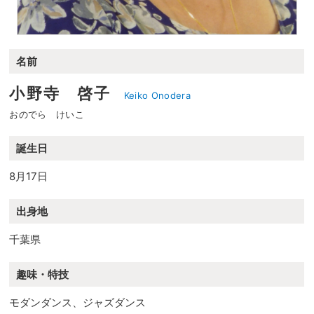
名前
小野寺 啓子
Keiko Onodera
おのでら けいこ
誕生日
8月17日
出身地
千葉県
趣味・特技
モダンダンス、ジャズダンス