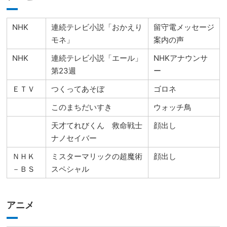
NHK
連続テレビ小説「おかえり
留守電メッセージ
モネ」
案内の声
NHK
連続テレビ小説「エール」
NHKアナウンサ
第23週
ー
ＥＴＶ
つくってあそぼ
ゴロネ
このまちだいすき
ウォッチ鳥
天才てれびくん 救命戦士
顔出し
ナノセイバー
ＮＨＫ
ミスターマリックの超魔術
顔出し
－ＢＳ
スペシャル
アニメ