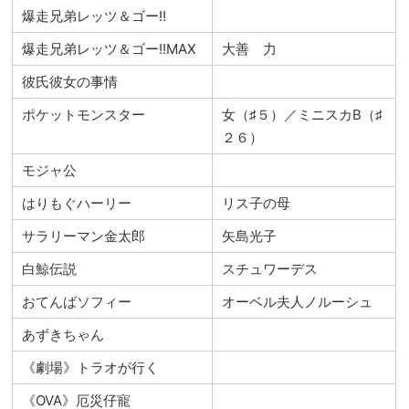
爆走兄弟レッツ＆ゴー!!
爆走兄弟レッツ＆ゴー!!MAX
大善 力
彼氏彼女の事情
ポケットモンスター
女（♯５）／ミニスカB（♯
２６）
モジャ公
はりもぐハーリー
リス子の母
サラリーマン金太郎
矢島光子
白鯨伝説
スチュワーデス
おてんばソフィー
オーベル夫人ノルーシュ
あずきちゃん
《劇場》トラオが行く
《OVA》厄災仔寵