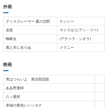
外画
ディスクレーマー 夏の沈黙
ナンシー
哀愁
マイラ(ビビアン・リー)
蜘蛛女
(アナベラ・シオラ)
風と共に去りぬ
メラニー
映画
男はつらいよ 寅次郎恋歌
ああ野麦峠
八ッ墓村
幸福の黄色いハンカチ