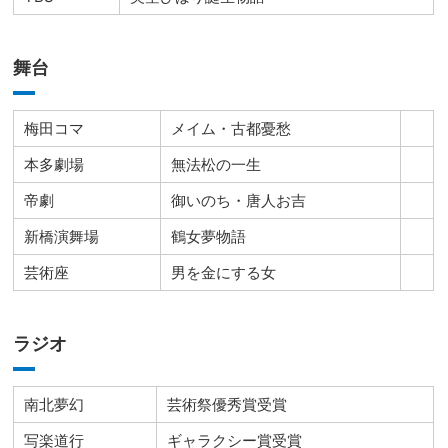
舞台
梅田コマ
メイム・古都憂愁
本多劇場
無法松の一生
帝劇
御いのち・唐人お吉
新橋演舞場
鶴女夢物語
芸術座
男を金にする女
ラジオ
南北夢幻
芸術祭優秀賞受賞
写楽道行
ギャラクシー賞受賞