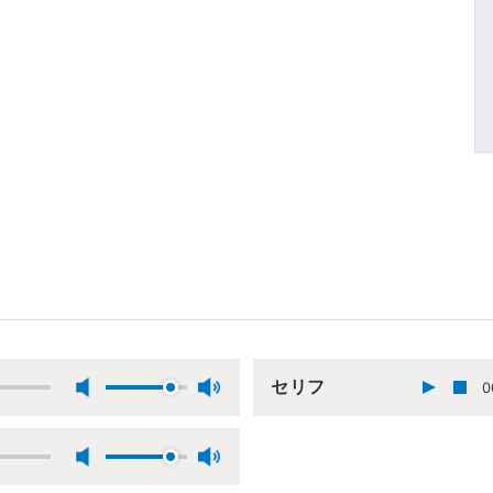
セリフ
0