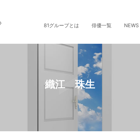
ト
81グループとは
俳優一覧
NEWS
織江 珠生