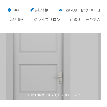
FAQ
会社情報
出演依頼・お問い合わせ
商品情報
81ライブサロン
声優ミュージアム
TOP
>
俳優一覧
>
あ行
> 織江 珠生