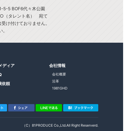
-5-5 BOF6代々木公園
○○（タレント名） 宛て
)は受け付けておりません。
い。
1メディア
会社情報
Q
会社概要
沿革
演依頼
1981GHD
（C）81PRODUCE Co.,Ltd.All Right Reserverd.