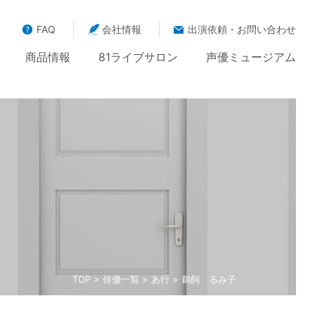
FAQ
会社情報
出演依頼・お問い合わせ
商品情報
81ライブサロン
声優ミュージアム
TOP
>
俳優一覧
>
あ行
> 鵜飼 るみ子