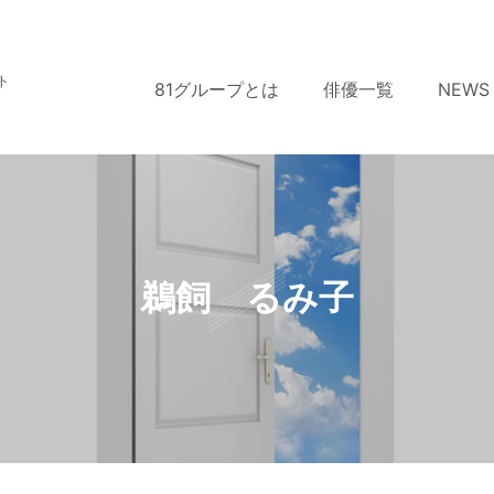
ト
81グループとは
俳優一覧
NEWS
鵜飼 るみ子