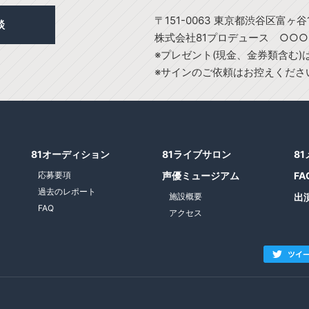
〒151-0063 東京都渋谷区富ヶ谷1
談
株式会社81プロデュース ○○
※プレゼント(現金、金券類含む
※サインのご依頼はお控えくださ
81オーディション
81ライブサロン
8
応募要項
声優ミュージアム
FA
過去のレポート
施設概要
出
FAQ
アクセス