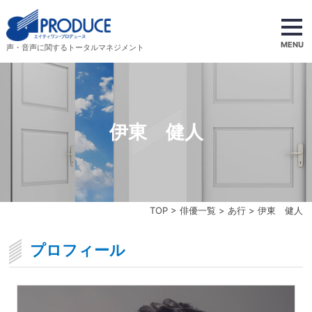
MENU
声・音声に関するトータルマネジメント
伊東 健人
TOP
>
俳優一覧
>
あ行
> 伊東 健人
プロフィール