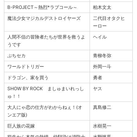
B-PROJECT～熱烈*ラブコール～
柏木文太
魔法少女マジカルデストロイヤーズ
二代目オタクヒ
ーロー
人間不信の冒険者たちが世界を救うよ
ヘイル
うです
ぷちセカ
青柳冬弥
ワールドトリガー
外岡一斗
ドラゴン、家を買う
勇者
SHOW BY ROCK ましゅまいれっし
ヤス
ゅ！！
大人にゃ恋の仕方がわからねぇ！(オ
真島修二
ンエア版)
巨人族の花嫁
水樹晃一
指先から本気の熱情－幼馴染は消防士
水野颯馬