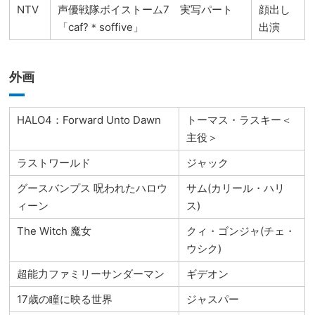
NTV
声優戦隊ボイストーム7 実写パート
顔出し
「caf?＊soffive」
出演
外画
HALO4：Forward Unto Dawn
トーマス・ラスキー＜
主役＞
ラストワールド
ジャック
グースバンプス 呪われたハロウ
サム(カリール・ハリ
ィーン
ス)
The Witch 魔女
クィ・ゴンジャ(チェ・
ウシク)
超能力ファミリーサンダーマン
ギデオン
17歳の瞳に映る世界
ジャスパー