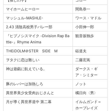
【推しの子】
ゴロー
マイホームヒーロー
間島恭一
マッシュル-MASHLE-
ワース・マドル
2.43 清陰高校男子バレー部
小田伸一郎
『ヒプノシスマイク -Division Rap Ba
観音坂独歩
ttle-』Rhyme Anima
THEiDOLM＠STER SIDE M
硲道夫
ヲタクに恋は難しい
二藤宏嵩
神は遊戯に飢えている。
ダークス・ギ
ア・シミター
豚のレバーは加熱しろ
ノット
異世界美少女受肉おじさんと
橘日向〈男〉
月が導く異世界道中 第二幕
イルムガンド＝
ホープレイズ