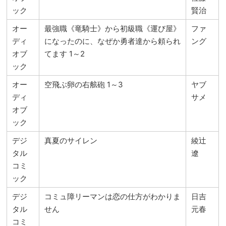
ック
賢治
オー
最強職《竜騎士》から初級職《運び屋》
ファ
ディ
になったのに、なぜか勇者達から頼られ
ング
オブ
てます 1～2
ック
オー
空飛ぶ卵の右舷砲 1～3
ヤブ
ディ
サメ
オブ
ック
デジ
真夏のサイレン
綾辻
タル
遼
コミ
ック
デジ
コミュ障リーマンは恋の仕方がわかりま
日吉
タル
せん
元春
コミ