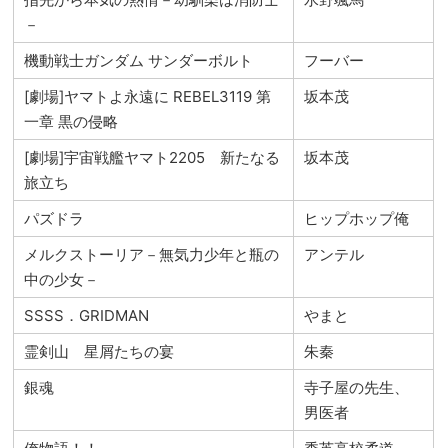
－
機動戦士ガンダム サンダーボルト
フーバー
[劇場]ヤマトよ永遠に REBEL3119 第
坂本茂
一章 黒の侵略
[劇場]宇宙戦艦ヤマト2205 新たなる
坂本茂
旅立ち
パズドラ
ヒップホップ俺
メルクストーリア－無気力少年と瓶の
アンテル
中の少女－
SSSS．GRIDMAN
やまと
霊剣山 星屑たちの宴
朱秦
銀魂
寺子屋の先生、
男医者