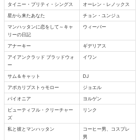
タイニー・プリティ・シングス
オーレン・レノックス
星から来たあなた
チョン・ユンジュ
マンハッタンに恋をして～キャ
ウィーバー
リーの日記
アナーキー
ギデリアス
アイアンクラッド ブラッドウォ
イワン
ー
サム＆キャット
DJ
アポカリプストゥモロー
ジョエル
パイオニア
ヨルゲン
ビューティフル・クリーチャー
リンク
ズ
私と彼とマンハッタン
コーヒー男、コスプレ
男