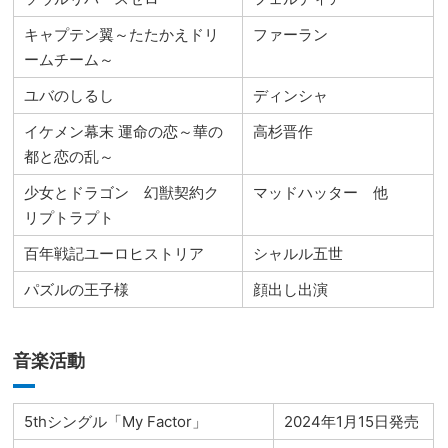
キャプテン翼～たたかえドリ
ファーラン
ームチーム～
ユバのしるし
ディンシャ
イケメン幕末 運命の恋～華の
高杉晋作
都と恋の乱～
少女とドラゴン 幻獣契約ク
マッドハッター 他
リプトラプト
百年戦記ユーロヒストリア
シャルル五世
パズルの王子様
顔出し出演
音楽活動
5thシングル「My Factor」
2024年1月15日発売