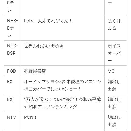
Eテ
ー
レ
NHK-
Let’s 天才てれびくん！
はくば
Eテ
まる
レ
NHK-
世界ふれあい街歩き
ボイス
BSP
オーバ
ー
FOD
有野屋書店
MC
EX
オーイシマサヨシ×鈴木愛理のアニソン
顔出し
神曲カバーでしょdeショー!!
出演
EX
1万人が選ぶ！ついに決定！令和vs平成
顔出し
vs昭和アニソンランキング
出演
NTV
PON！
顔出し
出演