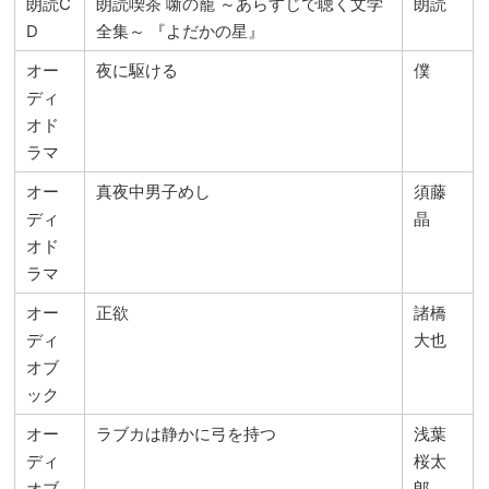
朗読C
朗読喫茶 噺の籠 ～あらすじで聴く文学
朗読
D
全集～ 『よだかの星』
オー
夜に駆ける
僕
ディ
オド
ラマ
オー
真夜中男子めし
須藤
ディ
晶
オド
ラマ
オー
正欲
諸橋
ディ
大也
オブ
ック
オー
ラブカは静かに弓を持つ
浅葉
ディ
桜太
オブ
郎