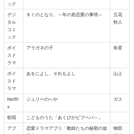
ック
デジ
キミのとなり。～年の差恋愛の事情～
立花
タル
秋人
コミ
ック
ボイ
アラガネの子
朱星
スド
ラマ
ボイ
あをによし、それもよし
山上
スド
ラマ
Netfli
ジュリーのへや
ガス
x
歌唱
こどものうた「あくびがビブベバ～」
アプ
恋愛ドラマアプリ「教師たちの秘密の放
物部