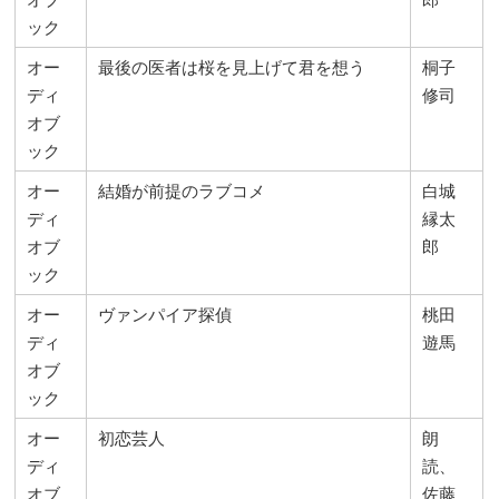
ック
オー
最後の医者は桜を見上げて君を想う
桐子
ディ
修司
オブ
ック
オー
結婚が前提のラブコメ
白城
ディ
縁太
オブ
郎
ック
オー
ヴァンパイア探偵
桃田
ディ
遊馬
オブ
ック
オー
初恋芸人
朗
ディ
読、
オブ
佐藤