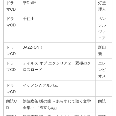
ドラ
華Doll*
灯堂
マCD
理人
ドラ
千住士
ペン
マCD
シル
ヴァ
ニア
ドラ
JAZZ-ON！
影山
マCD
新
ドラ
テイルズ オブ エクシリア２ 双極のク
エレ
マCD
ロスロード
ンピ
オス
ドラ
イケメン☆アルバム
マCD
朗読C
朗読喫茶 噺の籠 ～あらすじで聴く文学
朗読
D
全集～ 『風立ちぬ』