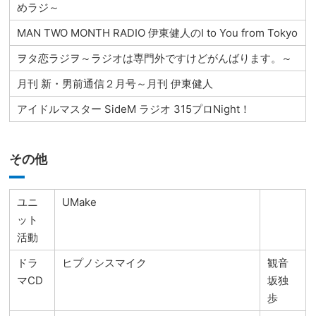
めラジ～
MAN TWO MONTH RADIO 伊東健人のI to You from Tokyo
ヲタ恋ラジヲ～ラジオは専門外ですけどがんばります。～
月刊 新・男前通信２月号～月刊 伊東健人
アイドルマスター SideM ラジオ 315プロNight！
その他
ユニ
UMake
ット
活動
ドラ
ヒプノシスマイク
観音
マCD
坂独
歩