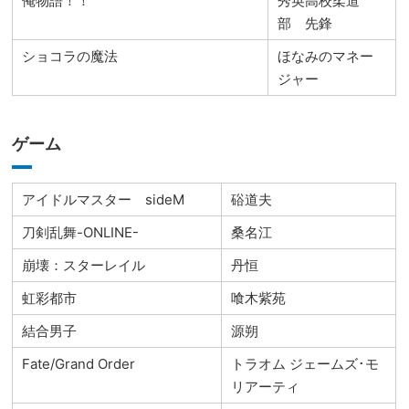
俺物語！！
秀英高校柔道
部 先鋒
ショコラの魔法
ほなみのマネー
ジャー
ゲーム
アイドルマスター sideM
硲道夫
刀剣乱舞-ONLINE-
桑名江
崩壊：スターレイル
丹恒
虹彩都市
喰木紫苑
結合男子
源朔
Fate/Grand Order
トラオム ジェームズ･モ
リアーティ