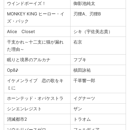
ウインドボーイズ！
御影池純太
MONKEY KING ヒーロー・イ
刃狸A、刃狸B
ズ・バック
Alice Closet
シキ（宇佐美志貴）
干支かれ～十二支に猫が漏れ
右京
た理由～
眠りと境界のアルカナ
フブキ
Op8♪
槙田詠祐
イケメンライブ 恋の歌をキ
千草響一郎
ミに
ホーンテッド・オバケストラ
イグナーツ
シンエンレジスト
ザン
消滅都市2
トラオム
ソウルリバースゼロ
フェルディア