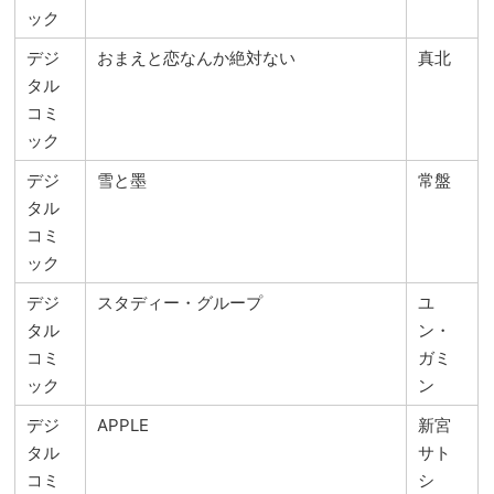
ック
デジ
おまえと恋なんか絶対ない
真北
タル
コミ
ック
デジ
雪と墨
常盤
タル
コミ
ック
デジ
スタディー・グループ
ユ
タル
ン・
コミ
ガミ
ック
ン
デジ
APPLE
新宮
タル
サト
コミ
シ