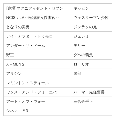
[劇場]マグニフィセント・セブン
ギャビン
NCIS：LA～極秘潜入捜査官～
ウェスターマン少佐
となりの美男
ジンラクの兄
デイ・アフター・トゥモロー
ジェレミー
アンダー・ザ・ドーム
テリー
野王
ダヘの義父
X－MEN２
ローリオ
アサシン
警部
レミントン・スティール
ワンス・アンド・フォーエバー
パーマー先任曹長
アート・オブ・ウォー
三合会手下
シネマ ＃3