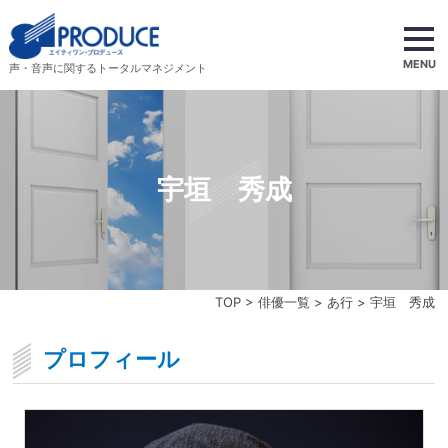
MENU
声・音声に関するトータルマネジメント
宇垣 秀成
TOP
>
俳優一覧
>
あ行
> 宇垣 秀成
プロフィール