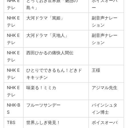
NHK E
とっておき世界旅「魅惑の
ボイスオーバ
テレ
島々」
ー
NHK E
大河ドラマ「篤姫」
副音声ナレー
テレ
ション
NHK E
大河ドラマ「天地人」
副音声ナレー
テレ
ション
NHK E
西田ひかるの痛快人間伝
テレ
NHK E
ひとりでできるもん！どきド
王様
テレ
キキッチン
NHK E
味楽る！ミミカ
アジマル先生
テレ
NHK-B
フルーツサンデー
パインシュタ
S
イン博士
TBS
世界ふしぎ発見！
ボイスオーバ