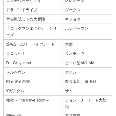
コスモウォーリア零
グレネーダ
ドラゴンドライブ
ダークス
宇宙海賊ミトの大冒険
キショウ
「ロックマンエグゼ」 シリ
ボンバーマン
ーズ
爆転SHOOT ベイブレード
太郎
コロッケ！
ラオチュウ
D．Gray-man
ピエロ型AKUMA
メルヘヴン
ガロン
幽☆遊☆白書
魔金太郎、鬼連邪
∀ガンダム
サム
秘密～The Revelation～
ジョン・B・リード大統
領
魍魎の匣
石井警部