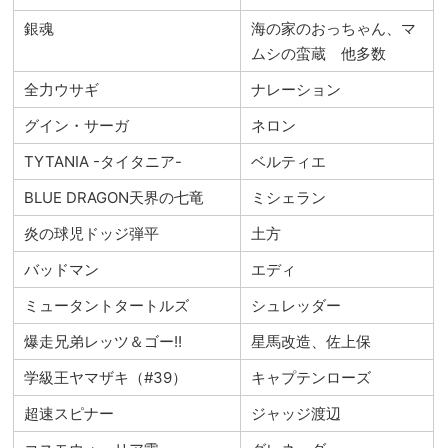
銀魂
海の家のおっちゃん、マ
ムシの蛮蔵 他多数
全力ウサギ
ナレーション
グイン・サーガ
ネロン
TYTANIA -タイタニア-
ベルティエ
BLUE DRAGON天界の七竜
ミシェラン
炎の球児ドッジ弾平
土方
バッドマン
エディ
ミュータントタートルズ
シュレッダー
爆走兄弟レッツ＆ゴー!!
星馬改造、佐上保
学級王ヤマザキ（#39）
キャプテンローズ
超速スピナー
ジャッジ渡辺