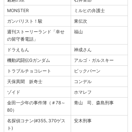
MONSTER
ミルヒの弁護士
ガンバリスト！駿
東伝次
週刊ストーリーランド「幸せ
福山
の留守番電話」
ドラえもん
神成さん
機動武闘伝Gガンダム
アルゴ・ガルスキー
トラブルチョコレート
ビックバーン
天保異聞 妖奇士
コンデル
ゾイド
ホマレフ
金田一少年の事件簿（＃78～
青山 司、森島刑事
80）
名探偵コナン(#355､370ゲス
安木刑事
ト)