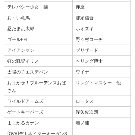
テレパシー少女 蘭
赤座
お～い竜馬
那須信吾
忍たま乱太郎
ホオズキ
ゴールFH
野々村コーチ
アイアンマン
ブリザード
虹の戦記イリス
ヘリング博士
太陽の子エステバン
ワイナ
おまかせ！プルーデンスおば
リング・マスター 他
さん
ワイルドアームズ
ロータス
ゲートキーパーズ
浮矢俊次朗
まじかるカナン
壇ノ浦
[OVA]デトネイターオーガン3