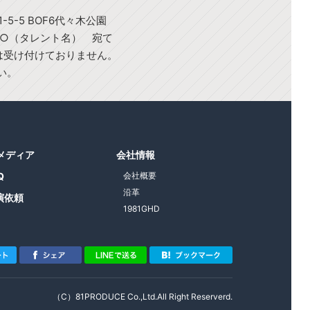
-5-5 BOF6代々木公園
○○（タレント名） 宛て
)は受け付けておりません。
い。
1メディア
会社情報
Q
会社概要
沿革
演依頼
1981GHD
（C）81PRODUCE Co.,Ltd.All Right Reserverd.