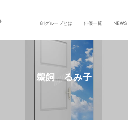
ト
81グループとは
俳優一覧
NEWS
鵜飼 るみ子