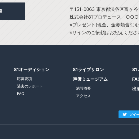
〒151-0063 東京都渋谷区富ヶ谷1
談
株式会社81プロデュース ○○
※プレゼント(現金、金券類含む
※サインのご依頼はお控えくださ
81オーディション
81ライブサロン
8
応募要項
声優ミュージアム
FA
過去のレポート
施設概要
出
FAQ
アクセス