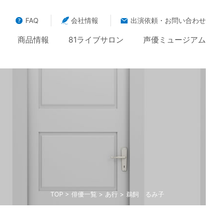
FAQ
会社情報
出演依頼・お問い合わせ
商品情報
81ライブサロン
声優ミュージアム
TOP
>
俳優一覧
>
あ行
> 鵜飼 るみ子