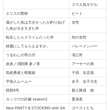
スマ人気モデル
エリスの聖杯
ピート
逃がした魚は大きかったが釣りあげ
女性
た魚が大きすぎた件
転生したらスライムだった件
街の女性
綺麗にしてもらえますか。
バレーメンバー
うるわしの宵の月
滝口宵
炎炎ノ消防隊 参ノ章
アーサーの弟
気絶勇者と暗殺姫
子供、女店員
宇宙人ムームー
女子、女子大生
怪獣8号
新人隊員 他
カッコウの許嫁 season2
委員長
New PANTY & STOCKING with GA
ゴーストたち