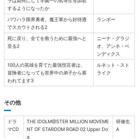
ラは如何にして学園一の劣等生を謳歌
するようになったか
パワハラ限界勇者、魔王軍から好待遇
ランポー
でスカウトされる2
死に戻り、全てを救うために最強へと
ニーナ・グラジ
至る2
オ、アンネ・ベ
ンディクス
100人の英雄を育てた最強預言者は、
ルネット・スト
冒険者になっても世界中の弟子から慕
ライク
われてます3
その他
ドラ
THE IDOLM@STER MILLION MOVEME
研修生
マCD
NT OF STARDOM ROAD 02 Upper Do
A
g