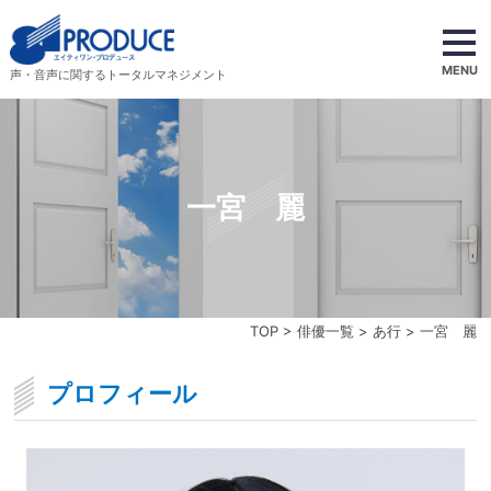
MENU
声・音声に関するトータルマネジメント
一宮 麗
TOP
>
俳優一覧
>
あ行
> 一宮 麗
プロフィール