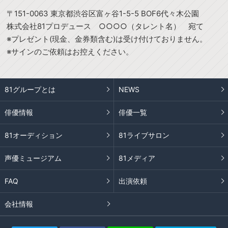
〒151-0063 東京都渋谷区富ヶ谷1-5-5 BOF6代々木公園
株式会社81プロデュース ○○○○（タレント名） 宛て
※プレゼント(現金、金券類含む)は受け付けておりません。
※サインのご依頼はお控えください。
81グループとは
NEWS
俳優情報
俳優一覧
81オーディション
81ライブサロン
声優ミュージアム
81メディア
FAQ
出演依頼
会社情報