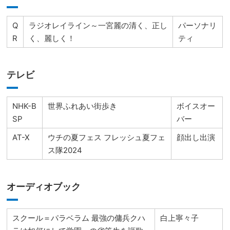
Q
ラジオレイライン～一宮麗の清く、正し
パーソナリ
R
く、麗しく！
ティ
テレビ
NHK-B
世界ふれあい街歩き
ボイスオー
SP
バー
AT-X
ウチの夏フェス フレッシュ夏フェ
顔出し出演
ス隊2024
オーディオブック
スクール＝パラベラム 最強の傭兵クハ
白上寧々子