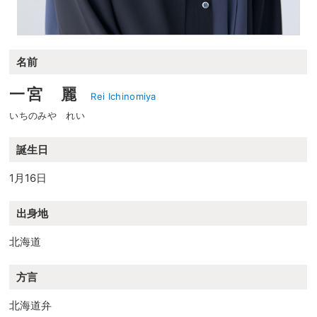
名前
一宮 麗
Rei Ichinomiya
いちのみや れい
誕生日
1月16日
出身地
北海道
方言
北海道弁