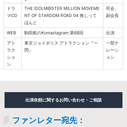
ドラ
THE IDOLM@STER MILLION MOVEME
司会、
マCD
NT OF STARDOM ROAD 04 推しって
副会長
ほんと
WEB
駒田航のKomastagram 第68回
出演
アト
東京ジョイポリス アトラクション『一
一部ナ
ラク
閃』
レーシ
ショ
ョン
ン
出演依頼に関するお問い合わせ・ご相談
ファンレター宛先：