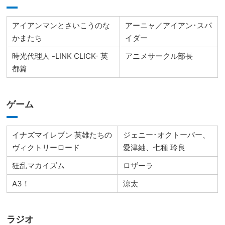
アイアンマンとさいこうのな
アーニャ／アイアン･スパ
かまたち
イダー
時光代理人 -LINK CLICK- 英
アニメサークル部長
都篇
ゲーム
イナズマイレブン 英雄たちの
ジェニー･オクトーバー、
ヴィクトリーロード
愛津紬、七種 玲良
狂乱マカイズム
ロザーラ
A3！
涼太
ラジオ