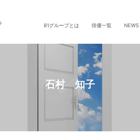
ト
81グループとは
俳優一覧
NEWS
石村 知子