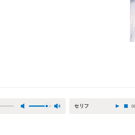
セリフ
0