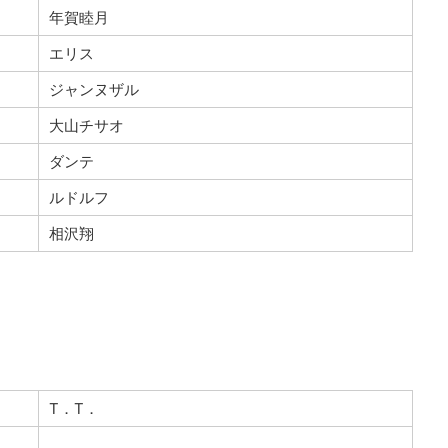
年賀睦月
エリス
ジャンヌザル
大山チサオ
ダンテ
ルドルフ
相沢翔
T．T．