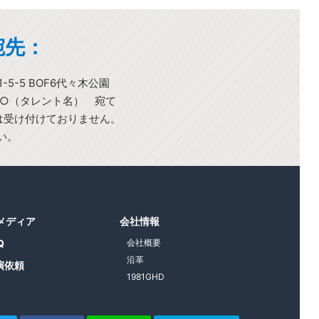
宛先：
-5-5 BOF6代々木公園
○○（タレント名） 宛て
)は受け付けておりません。
い。
1メディア
会社情報
Q
会社概要
沿革
演依頼
1981GHD