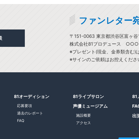
ファンレター
〒151-0063 東京都渋谷区富ヶ谷1
談
株式会社81プロデュース ○○
※プレゼント(現金、金券類含む
※サインのご依頼はお控えくださ
81オーディション
81ライブサロン
8
応募要項
声優ミュージアム
FA
過去のレポート
施設概要
出
FAQ
アクセス