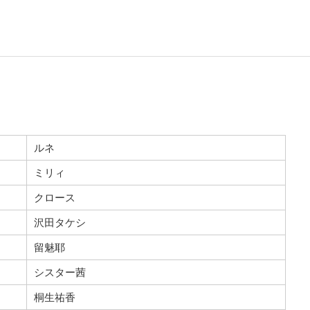
ルネ
ミリィ
クロース
沢田タケシ
留魅耶
シスター茜
桐生祐香