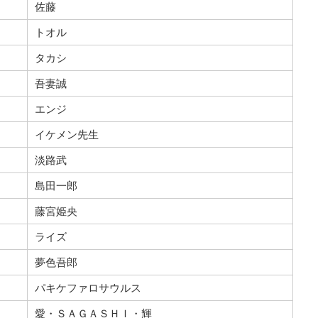
佐藤
トオル
タカシ
吾妻誠
エンジ
イケメン先生
淡路武
島田一郎
藤宮姫央
ライズ
夢色吾郎
パキケファロサウルス
愛・ＳＡＧＡＳＨＩ・輝