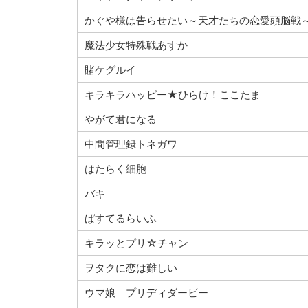
かぐや様は告らせたい～天才たちの恋愛頭脳戦
魔法少女特殊戦あすか
賭ケグルイ
キラキラハッピー★ひらけ！ここたま
やがて君になる
中間管理録トネガワ
はたらく細胞
バキ
ぱすてるらいふ
キラッとプリ☆チャン
ヲタクに恋は難しい
ウマ娘 プリディダービー