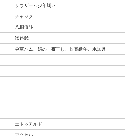
サウザー＜少年期＞
チャック
八桐優斗
淡路武
金華ハム、鯖の一夜干し、松鶴延年、水無月
エドゥアルド
アクセル