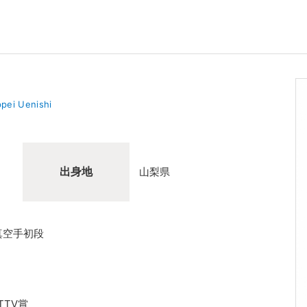
pei Uenishi
出身地
山梨県
真空手初段
TTV賞