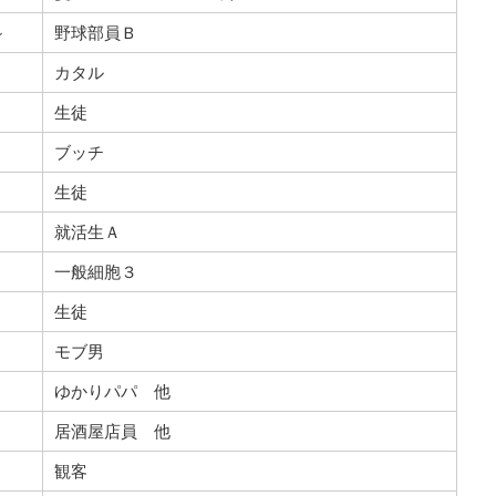
～
野球部員Ｂ
カタル
生徒
ブッチ
生徒
就活生Ａ
一般細胞３
生徒
モブ男
ゆかりパパ 他
居酒屋店員 他
観客