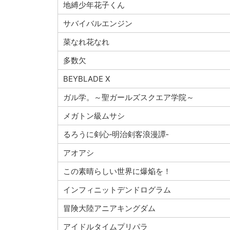
地縛少年花子くん
サバイバルエンジン
菜なれ花なれ
多数欠
BEYBLADE X
ガル学。～聖ガールズスクエア学院～
メガトン級ムサシ
るろうに剣心‐明治剣客浪漫譚‐
アオアシ
この素晴らしい世界に爆焔を！
インフィニットデンドログラム
冒険大陸アニアキングダム
アイドルタイムプリパラ