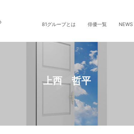
ト
81グループとは
俳優一覧
NEWS
上西 哲平