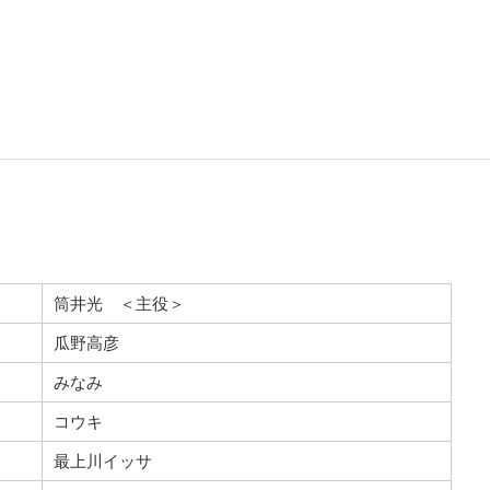
筒井光 ＜主役＞
瓜野高彦
みなみ
コウキ
最上川イッサ