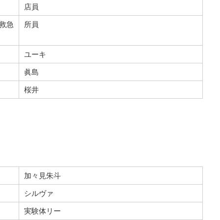
店員
救急
所員
ユーキ
眞島
桜井
加々見朱斗
シルヴァ
実験体リー