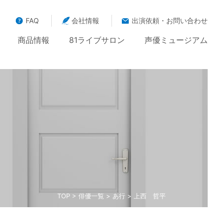
FAQ
会社情報
出演依頼・お問い合わせ
商品情報
81ライブサロン
声優ミュージアム
TOP
>
俳優一覧
>
あ行
> 上西 哲平