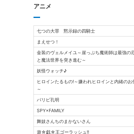
アニメ
七つの大罪 黙示録の四騎士
まえせつ！
金装のヴェルメイユ～崖っぷち魔術師は最強の
と魔法世界を突き進む～
妖怪ウォッチ♪
ヒロインたるもの!～嫌われヒロインと内緒のお
～
パリピ孔明
SPY×FAMILY
舞妓さんちのまかないさん
遊☆戯☆王ゴーラッシュ!!