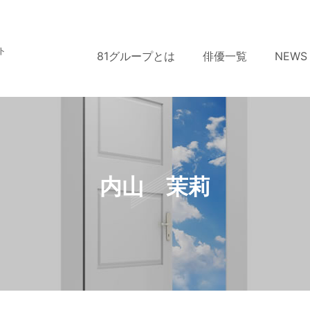
ト
81グループとは
俳優一覧
NEWS
内山 茉莉