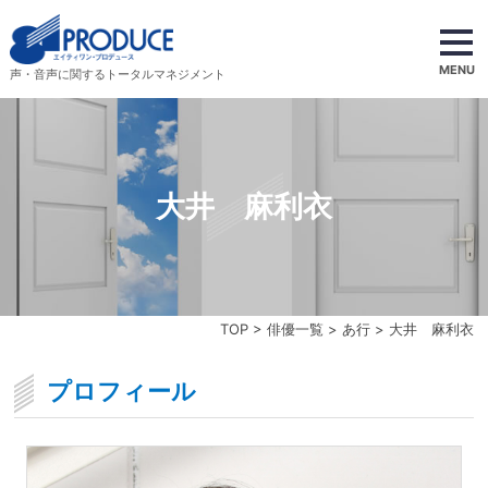
MENU
声・音声に関するトータルマネジメント
大井 麻利衣
TOP
>
俳優一覧
>
あ行
> 大井 麻利衣
プロフィール