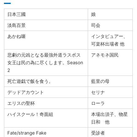
日本三國
娘
淡島百景
司会
あかね噺
インタビュアー、
可楽杯出場者 他
悲劇の元凶となる最強外道ラスボス
アネモネ国民
女王は民の為に尽くします。Season
2
死亡遊戯で飯を食う。
藍里の母
デッドアカウント
セリナ
エリスの聖杯
ローラ
ハイスクール！奇面組
本場出須子、物星
日和 他
Fate/strange Fake
受診者