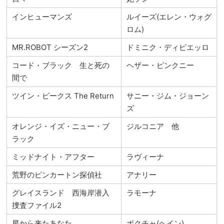
インヒューマンズ
ルイーズ(エレン・ウォグ
ロム)
MR.ROBOT シーズン2
ドミニク・ディピエッロ
コード・ブラック 生と死の
ヘザー・ピンクニー
間で
ツイン・ピークス The Return
サニー・ジム・ジョーン
ズ
オレンジ・イズ・ニュー・ブ
ジルコニア 他
ラック
ミッドナイト・アフター
ラヴィーナ
荒野のピンカートン探偵社
アナリー
グレイスランド 西海岸潜入
ラモーナ
捜査ファイル2
星から来たあなた
ボクチャ(ヘイン)