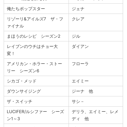
俺たちポップスター
ジェナ
リゾーリ&アイルズ7 ザ・フ
クレア
ァイナル
まほうのレシピ シーズン2
ジル
レイブンのウチはチョー大
ダイアン
変！
アメリカン・ホラー・ストー
フローラ
リー シーズン6
シカゴ・メッド
エイミー
ダウンサイジング
ジーナ 他
ザ・スイッチ
サシ－
LUCIFER/ルシファー シーズ
デリラ、エイミー、レメ
ン1～3
ディ 他