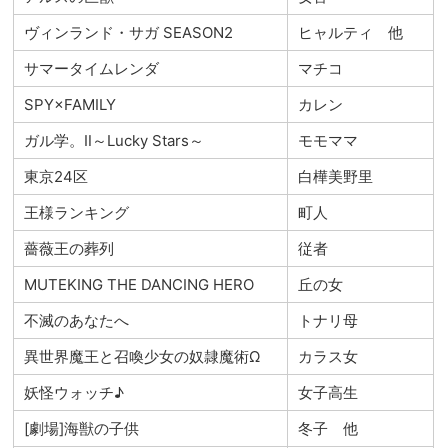
ヴィンランド・サガ SEASON2
ヒャルティ 他
サマータイムレンダ
マチコ
SPY×FAMILY
カレン
ガル学。Ⅱ～Lucky Stars～
モモママ
東京24区
白樺美野里
王様ランキング
町人
薔薇王の葬列
従者
MUTEKING THE DANCING HERO
丘の女
不滅のあなたへ
トナリ母
異世界魔王と召喚少女の奴隷魔術Ω
カラス女
妖怪ウォッチ♪
女子高生
[劇場]海獣の子供
冬子 他