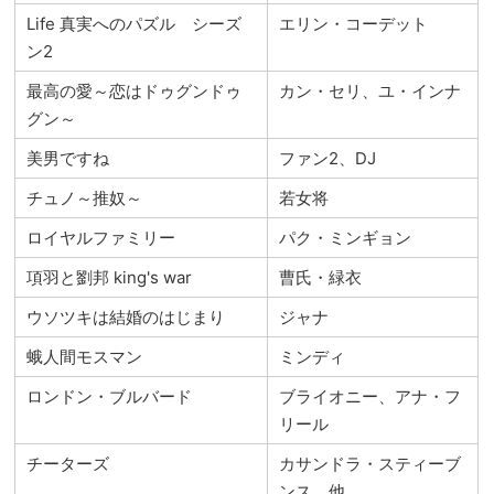
Life 真実へのパズル シーズ
エリン・コーデット
ン2
最高の愛～恋はドゥグンドゥ
カン・セリ、ユ・インナ
グン～
美男ですね
ファン2、DJ
チュノ～推奴～
若女将
ロイヤルファミリー
パク・ミンギョン
項羽と劉邦 king's war
曹氏・緑衣
ウソツキは結婚のはじまり
ジャナ
蛾人間モスマン
ミンディ
ロンドン・ブルバード
ブライオニー、アナ・フ
リール
チーターズ
カサンドラ・スティーブ
ンス 他