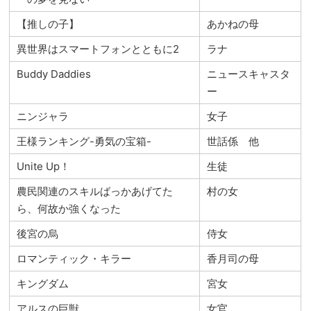
【推しの子】
あかねの母
異世界はスマートフォンとともに2
ラナ
Buddy Daddies
ニュースキャスタ
ー
ニンジャラ
女子
王様ランキング-勇気の宝箱-
世話係 他
Unite Up！
生徒
農民関連のスキルばっかあげてた
村の女
ら、何故か強くなった
後宮の烏
侍女
ロマンティック・キラー
香月司の母
キングダム
宮女
アルスの巨獣
女官