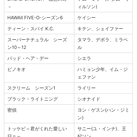
－
ィルソン)
HAWAII FIVE-O-シーズン6
ケイシー
ティーン・スパイ K.C.
キテン、シェイファー
スーパーナチュラル シーズ
タマラ、デボラ、ミラベ
ン10～12
ル
バッド・ヘア・デー
シエラ
ピノキオ
ハミョン少年、イム・ジ
ェファン
スクリーム シーズン1
ライリー
ブラック・ライトニング
シオナイド
密偵
ヨン・ゲスン(ハン・ジミ
ン)
トッケビ～君がくれた愛しい
サニー(ユ・インナ)、王
日々～
妃ソン