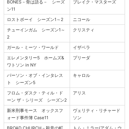
BONES－骨は語る－ シーズ
ブレイク・マスターズ
ン11
ロストボーイ シーズン1～2
ニコール
チューインガム シーズン1～
クリスティ
2
ガール・ミーツ・ワールド
イザベラ
エレメンタリー5 ホームズ&
プリーダ
ワトソン in NY
パーソン・オブ・インタレス
キャロル
ト シーズン5
フロム・ダスク・ティル・ド
アリス
ーン ザ・シリーズ シーズン2
新米刑事モース オックスフ
ヴェリティ・リチャード
ォード事件簿 Case11
ソン
BROAD CHURCH－殺意の町
トム・ミラー(アダム・ウ