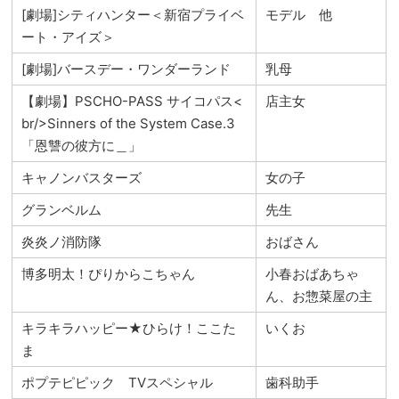
[劇場]シティハンター＜新宿プライベ
モデル 他
ート・アイズ＞
[劇場]バースデー・ワンダーランド
乳母
【劇場】PSCHO-PASS サイコパス<
店主女
br/>Sinners of the System Case.3
「恩讐の彼方に＿」
キャノンバスターズ
女の子
グランベルム
先生
炎炎ノ消防隊
おばさん
博多明太！ぴりからこちゃん
小春おばあちゃ
ん、お惣菜屋の主
キラキラハッピー★ひらけ！ここた
いくお
ま
ポプテピピック TVスペシャル
歯科助手