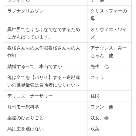
ラグナクリムゾン
クリストファーの
母
異世界でもふもふなでなでするため
オリヴィエ・ワイ
にがんばっています。
ズ
夜桜さんちの大作戦夜桜さんちの大
アナウンス、みー
作戦
ちゃん 他
結婚するって、本当ですか
先生 他
俺は全てを【パリイ】する～逆勘違
ステラ
いの世界最強は冒険者になりたい～
デリコズ・ナーサリー
住民
月刊モー想科学
ファン 他
薬屋のひとりごと
妓女、妻
烏は主を選ばない
双葉