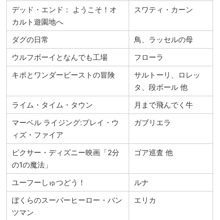
デッド・エンド： ようこそ！オ
スワティ・カーン
カルト遊園地へ
ダグの日常
鳥、ラッセルの母
ウルフボーイとなんでも工場
フローラ
キポとワンダービーストの冒険
サルトーリ、ロレッ
タ、段ボール 他
ライム・タイム・タウン
月まで飛んでく牛
マーベル ライジング:プレイ・ウ
ガブリエラ
ィズ・ファイア
ピクサー・ディズニー映画「2分
ゴア巡査 他
の1の魔法」
ユーフーしゅつどう！
ルナ
ぼくらのスーパーヒーロー・パン
エリカ
ツマン