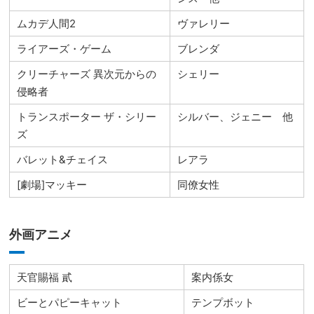
ムカデ人間2
ヴァレリー
ライアーズ・ゲーム
ブレンダ
クリーチャーズ 異次元からの
シェリー
侵略者
トランスポーター ザ・シリー
シルバー、ジェニー 他
ズ
バレット&チェイス
レアラ
[劇場]マッキー
同僚女性
外画アニメ
天官賜福 貳
案内係女
ビーとパピーキャット
テンプボット