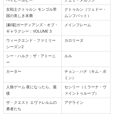
ベイビールビー
ノエミ・メルラン
女戦士クトゥルン モンゴル帝
クトゥルン（ツェドー・
国の美しき末裔
ムンフバット）
[劇場]ガーディアンズ・オブ・
メインフレーム
ギャラクシー：VOLUME 3
ウィークエンド・ファミリー
カロリーヌ
シーズン2
シー・ハルク：ザ・アトーニ
ルル
ー
カーター
チョン・ハナ（キム・ボ
ミン）
人狼ゲーム 夜になったら、最
セシリー（ミラーナ・ヴ
後
ァイントゥルーブ）
ザ・クエスト エヴァレルムの
アデライン
勇者たち