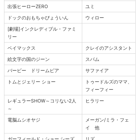
出張ヒーローZERO
ユミ
ドックのおもちゃびょういん
ウィロー
[劇場]インクレディブル・ファミ
リー
ベイマックス
クレイのアシスタント
絵文字の国のジーン
スパム
バービー ドリームピア
サファイア
トムとジェリー ショー
トゥードルズのママ、
フィーフィー
レギュラーSHOW～コリない2人
ヒラリー
～
電脳ムシオヤジ
メーガン/ミラ・フェ
イ 他
ガーフィールド・ショー シーズ
リズ