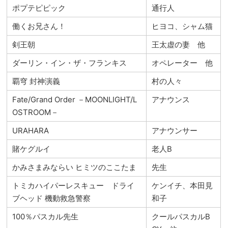
ポプテピピック
通行人
働くお兄さん！
ヒヨコ、シャム猫
剣王朝
王太虚の妻 他
ダーリン・イン・ザ・フランキス
オペレーター 他
覇穹 封神演義
村の人々
Fate/Grand Order －MOONLIGHT/L
アナウンス
OSTROOM－
URAHARA
アナウンサー
賭ケグルイ
老人B
かみさまみならい ヒミツのここたま
先生
トミカハイパーレスキュー ドライ
ケンイチ、本田見
ブヘッド 機動救急警察
和子
100％パスカル先生
クールパスカルB