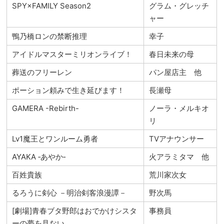
SPY×FAMILY Season2
グラム・グレッチ
ャー
鴨乃橋ロンの禁断推理
幸子
アイドルマスターミリオンライブ！
春日未来の母
葬送のフリーレン
パン屋店主 他
ポーション頼みで生き延びます！
長瀬母
GAMERA -Rebirth-
ノーラ・メルキオ
リ
Lv1魔王とワンルーム勇者
TVアナウンサー
AYAKA ‐あやか‐
火アラミタマ 他
百姓貴族
荒川家次女
るろうに剣心 －明治剣客浪漫譚－
野次馬
[劇場]青春ブタ野郎はおでかけシスタ
事務員
ーの夢を見ない