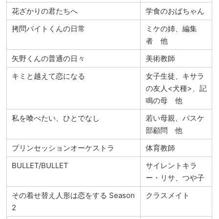
花ざかりの君たちへ
学食のおばちゃん
拷問バイトくんの日常
ミケの姉、編集
者 他
矢野くんの普通の日々
美術教師
キミと越えて恋になる
女子生徒、キサラ
の友人<犬種>、記
鳴の母 他
私を喰べたい、ひとでなし
若い母親、バスケ
部顧問 他
プリンセッションオーケストラ
体育教師
BULLET/BULLET
サイレントキラ
ー・リサ、つや子
その着せ替え人形は恋をする Season
クラスメイト
2