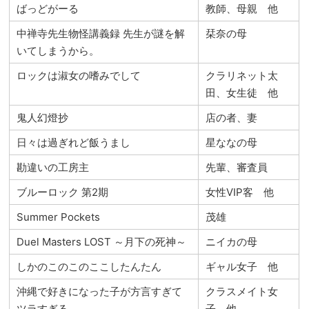
ばっどがーる
教師、母親 他
中禅寺先生物怪講義録 先生が謎を解
栞奈の母
いてしまうから。
ロックは淑女の嗜みでして
クラリネット太
田、女生徒 他
鬼人幻燈抄
店の者、妻
日々は過ぎれど飯うまし
星ななの母
勘違いの工房主
先輩、審査員
ブルーロック 第2期
女性VIP客 他
Summer Pockets
茂雄
Duel Masters LOST ～月下の死神～
ニイカの母
しかのこのこのここしたんたん
ギャル女子 他
沖縄で好きになった子が方言すぎて
クラスメイト女
ツラすぎる
子 他