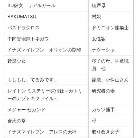
3D彼女 リアルガール
綾戸母
BAKUMATSU
村娘
パズドラクロス
ドミニオン龍喚士
中間管理録トネガワ
女性客
イナズマイレブン オリオンの刻印
ナターシャ
音楽少女
琴子の母、学童職
員 他
もしもし、てるみです。
琵琶、小保山さん
レイトン ミステリー探偵社～カトリ
研究者の妻
ーのナゾトキファイル～
メジャー セカンド
ガッツ捕手
蒼天の拳
母
イナズマイレブン アレスの天秤
取り巻き女子