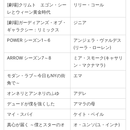
[劇場]クリムト エゴン・シー
リリー・コール
レとウィーン黄金時代
[劇場]ガーディアンズ・オブ・
ジニア
ギャラクシー：リミックス
POWER シーズン1～6
アンジェラ・ヴァルデス
(リーラ・ローレン)
ARROW シーズン7～8
ミア・スモーク(キャサリ
ン・マクナマラ)
モダン・ラブ～今日もNYの街
エマ
角で～
オンネリとアンネリのふゆ
アデレ
デュードが僕を強くした
アマラの母
マイ・スパイ
ケイト・ベイル
真心が届く ～僕とスターのオ
オ・ユンソ(ユ・インナ)