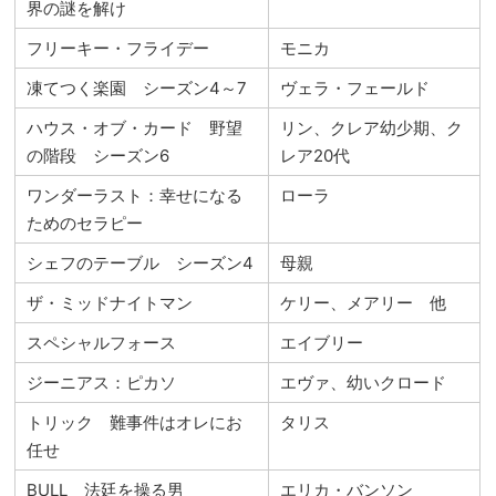
界の謎を解け
フリーキー・フライデー
モニカ
凍てつく楽園 シーズン4～7
ヴェラ・フェールド
ハウス・オブ・カード 野望
リン、クレア幼少期、ク
の階段 シーズン6
レア20代
ワンダーラスト：幸せになる
ローラ
ためのセラピー
シェフのテーブル シーズン4
母親
ザ・ミッドナイトマン
ケリー、メアリー 他
スペシャルフォース
エイブリー
ジーニアス：ピカソ
エヴァ、幼いクロード
トリック 難事件はオレにお
タリス
任せ
BULL 法廷を操る男
エリカ・バンソン