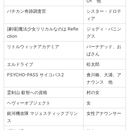
OY 他
バチカン奇跡調査官
シスター・ドロテ
ィア
[劇場]魔法少女リリカルなのは Refle
ジョディ・バニン
ction
グス
リトルウィッチアカデミア
バーナデッド、お
ばさん
エルドライブ
松太郎
PSYCHO-PASS サイコパス2
會川椿、大浦、ア
ナウンス 他
霊剣山 叡智への資格
村の女
ヘヴィーオブジェクト
女
銀河機攻隊 マジェスティックプリン
女性アナウンサー
ス