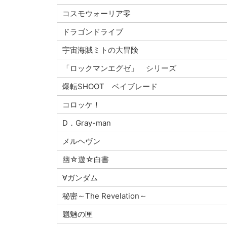
コスモウォーリア零
ドラゴンドライブ
宇宙海賊ミトの大冒険
「ロックマンエグゼ」 シリーズ
爆転SHOOT ベイブレード
コロッケ！
D．Gray-man
メルヘヴン
幽☆遊☆白書
∀ガンダム
秘密～The Revelation～
魍魎の匣