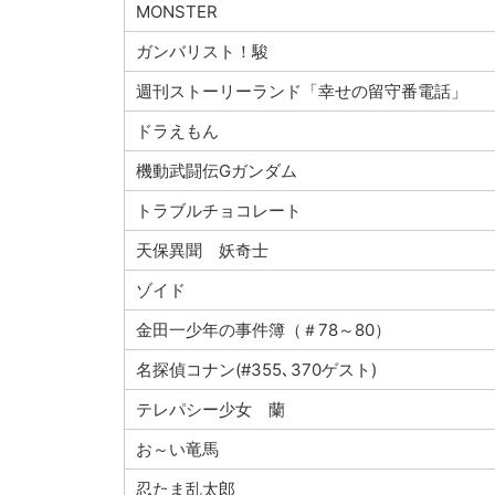
MONSTER
ガンバリスト！駿
週刊ストーリーランド「幸せの留守番電話」
ドラえもん
機動武闘伝Gガンダム
トラブルチョコレート
天保異聞 妖奇士
ゾイド
金田一少年の事件簿（＃78～80）
名探偵コナン(#355､370ゲスト)
テレパシー少女 蘭
お～い竜馬
忍たま乱太郎