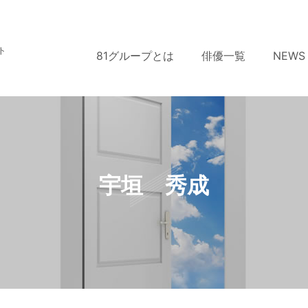
ト
81グループとは
俳優一覧
NEWS
宇垣 秀成