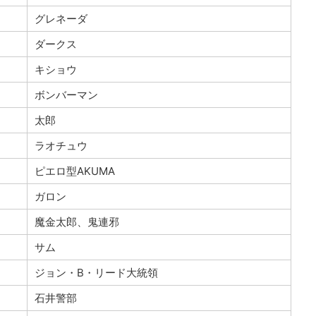
グレネーダ
ダークス
キショウ
ボンバーマン
太郎
ラオチュウ
ピエロ型AKUMA
ガロン
魔金太郎、鬼連邪
サム
ジョン・B・リード大統領
石井警部