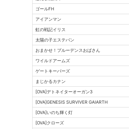
ゴールFH
アイアンマン
虹の戦記イリス
太陽の子エステバン
おまかせ！プルーデンスおばさん
ワイルドアームズ
ゲートキーパーズ
まじかるカナン
[OVA]デトネイターオーガン3
[OVA]GENESIS SURVIVER GAIARTH
[OVA]いのち輝く灯
[OVA]クローズ