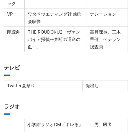
ック
VP
ワタベウエディング社員総
ナレーション
会映像
朗読劇
THE ROUDOKU2「ヴァン
高月課長、三木
パイア探偵--禁断の運命の
里健、ベテラン
血--」
捜査員
テレビ
Twitter夏祭り
顔出し
ラジオ
小学館ラジオCM「キレる」
男、医者