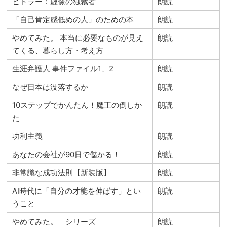
ヒトラー：虚像の独裁者
朗読
「自己肯定感低めの人」のための本
朗読
やめてみた。 本当に必要なものが見え
朗読
てくる、暮らし方・考え方
生涯弁護人 事件ファイル1、2
朗読
なぜ日本は没落するか
朗読
10ステップでかんたん！魔王の倒しか
朗読
た
功利主義
朗読
あなたの会社が90日で儲かる！
朗読
非常識な成功法則【新装版】
朗読
AI時代に「自分の才能を伸ばす」とい
朗読
うこと
やめてみた。 シリーズ
朗読