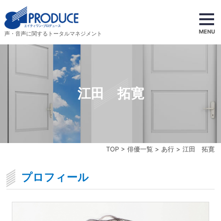
MENU
声・音声に関するトータルマネジメント
江田 拓寛
TOP
>
俳優一覧
>
あ行
> 江田 拓寛
プロフィール