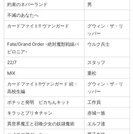
約束のネバーランド
男
不滅のあなたへ
カードファイト!! ヴァンガード
グウィン・ザ・リ
ッパー
Fate/Grand Order -絶対魔獣戦線バ
ウルク兵士
ビロニア-
22/7
スタッフ
MIX
重松
カードファイト!!ヴァンガード 続・
グウィン・ザ・リ
高校生編
ッパー
ポチッと発明 ピカちんキット
工作員
キラッとプリ☆チャン
赤城一族
異世界魔王と召喚少女の奴隷魔術
エルフ達