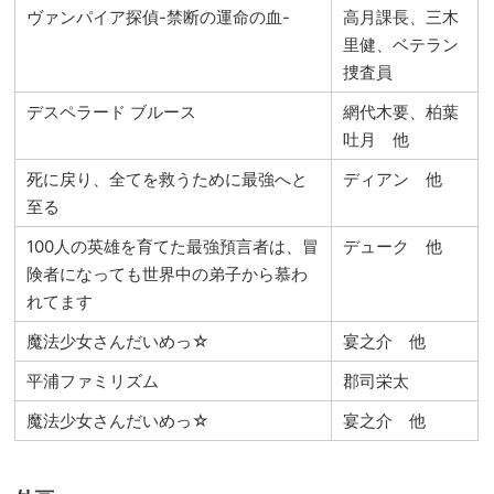
ヴァンパイア探偵-禁断の運命の血-
高月課長、三木
里健、ベテラン
捜査員
デスペラード ブルース
網代木要、柏葉
吐月 他
死に戻り、全てを救うために最強へと
ディアン 他
至る
100人の英雄を育てた最強預言者は、冒
デューク 他
険者になっても世界中の弟子から慕わ
れてます
魔法少女さんだいめっ☆
宴之介 他
平浦ファミリズム
郡司栄太
魔法少女さんだいめっ☆
宴之介 他