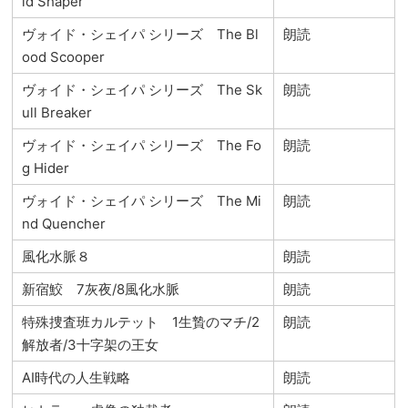
id Shaper
ヴォイド・シェイパ シリーズ The Bl
朗読
ood Scooper
ヴォイド・シェイパ シリーズ The Sk
朗読
ull Breaker
ヴォイド・シェイパ シリーズ The Fo
朗読
g Hider
ヴォイド・シェイパ シリーズ The Mi
朗読
nd Quencher
風化水脈８
朗読
新宿鮫 7灰夜/8風化水脈
朗読
特殊捜査班カルテット 1生贄のマチ/2
朗読
解放者/3十字架の王女
AI時代の人生戦略
朗読