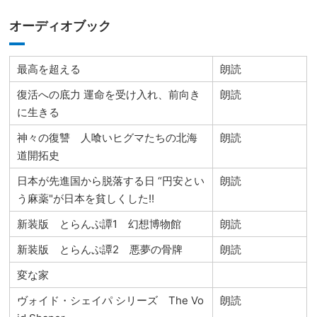
オーディオブック
最高を超える
朗読
復活への底力 運命を受け入れ、前向き
朗読
に生きる
神々の復讐 人喰いヒグマたちの北海
朗読
道開拓史
日本が先進国から脱落する日 “円安とい
朗読
う麻薬"が日本を貧しくした!!
新装版 とらんぷ譚1 幻想博物館
朗読
新装版 とらんぷ譚2 悪夢の骨牌
朗読
変な家
ヴォイド・シェイパ シリーズ The Vo
朗読