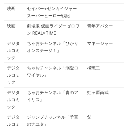
映画
セイバー+ゼンカイジャー
スーパーヒーロー戦記
映画
劇場版 仮面ライダーゼロワ
青年アバター
ン REAL×TIME
デジタ
ちゃおチャンネル「ひかり
マネージャー
ルコミ
オンステージ！」
ック
デジタ
ちゃおチャンネル「溺愛ロ
橘琉二
ルコミ
ワイヤル」
ック
デジタ
ちゃおチャンネル「青のア
虹ヶ原尚武
ルコミ
イリス」
ック
デジタ
ジャンプチャンネル「予言
父
ルコミ
のナユタ」