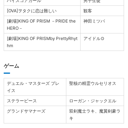
ハイスコアガール
男子生徒
[OVA]ヲタクに恋は難しい
観客
[劇場]KING OF PRISM －PRIDE the
神田ミツバ
HERO－
[劇場]KING OF PRISMby PrettyRhyt
アイドルＤ
hm
ゲーム
デュエル・マスターズ プレ
聖核の精霊ウルセリオス
イス
ステラービース
ローガン・ジャックエル
グランドサマナーズ
双剣魔士ラキ、魔翼剣豪ラ
キ