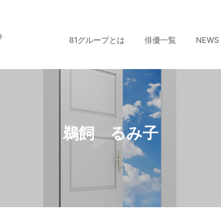
ト
81グループとは
俳優一覧
NEWS
鵜飼 るみ子