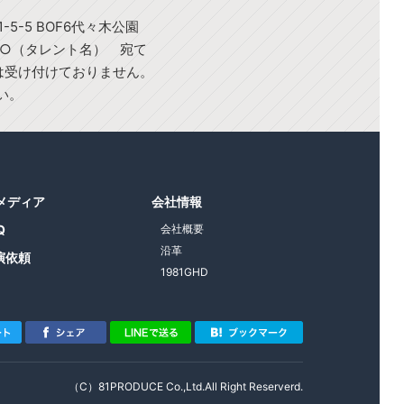
-5-5 BOF6代々木公園
○○（タレント名） 宛て
)は受け付けておりません。
い。
1メディア
会社情報
Q
会社概要
沿革
演依頼
1981GHD
（C）81PRODUCE Co.,Ltd.All Right Reserverd.