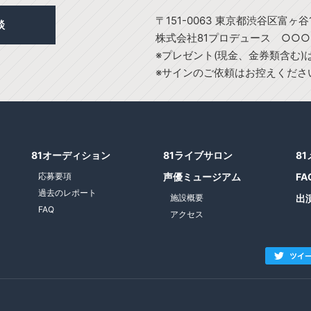
〒151-0063 東京都渋谷区富ヶ谷1
談
株式会社81プロデュース ○○
※プレゼント(現金、金券類含む
※サインのご依頼はお控えくださ
81オーディション
81ライブサロン
8
応募要項
声優ミュージアム
FA
過去のレポート
施設概要
出
FAQ
アクセス