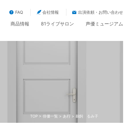
FAQ
会社情報
出演依頼・お問い合わせ
商品情報
81ライブサロン
声優ミュージアム
TOP
>
俳優一覧
>
あ行
> 鵜飼 るみ子