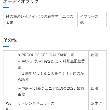
オーディオブック
砂の海のレイメイ 七つの異世界、二つの
イフラース
太陽
他
その他
81PRODUCE OFFICIAL FANCLUB
出演
～声いっぱいをあなたに～ 特別生配信番
組
「１周年だよ！＆１大集合！！」声のか
ら騒ぎ
～声瞬～ 81新ジュニア落語会2025 禁酒
出演
番屋
WE
ザ・レンチキュラーズ
沢木さ
B
ん