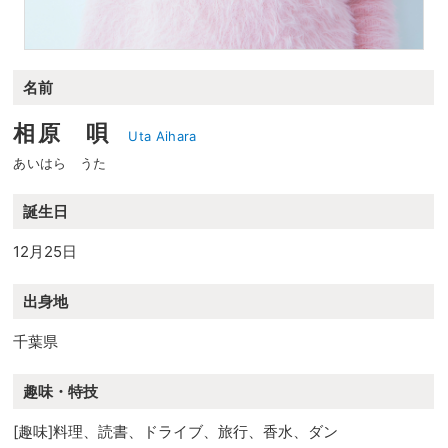
名前
相原 唄
Uta Aihara
あいはら うた
誕生日
12月25日
出身地
千葉県
趣味・特技
[趣味]料理、読書、ドライブ、旅行、香水、ダン