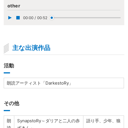
other
00:00
/
00:52
主な出演作品
活動
朗読アーティスト「DarkestoRy」
その他
朗
SynapstoRy～ダリアと二人の赤
語り手、少年、狼
読
ずきん～