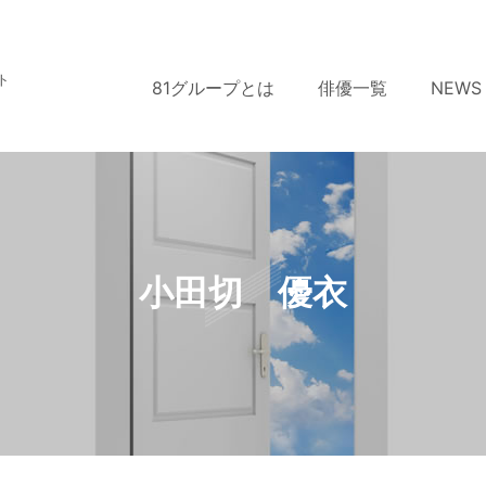
ト
81グループとは
俳優一覧
NEWS
小田切 優衣