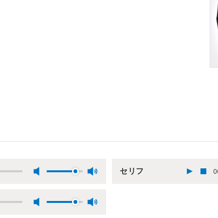
セリフ
0