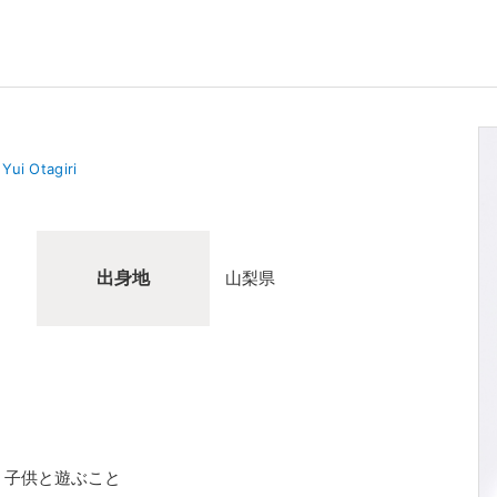
Yui Otagiri
出身地
山梨県
、子供と遊ぶこと