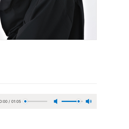
0:00
/
01:05