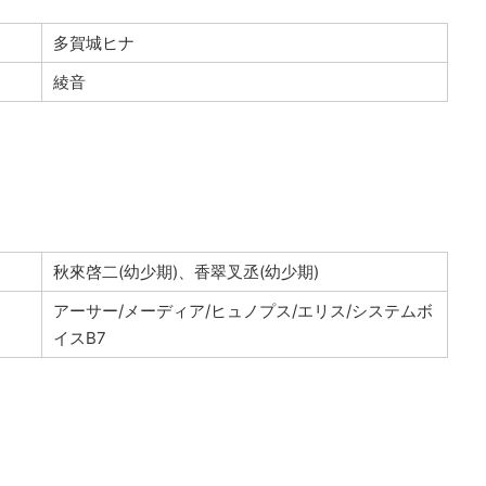
多賀城ヒナ
綾音
秋來啓二(幼少期)、香翠叉丞(幼少期)
アーサー/メーディア/ヒュノプス/エリス/システムボ
イスB7