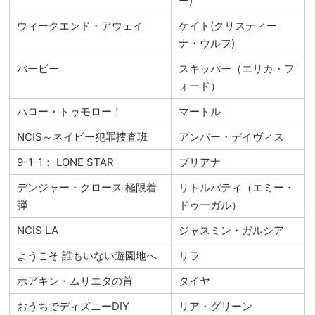
ー)
ウィークエンド・アウェイ
ケイト(クリスティー
ナ・ウルフ)
バービー
スキッパー（エリカ・フ
ォード）
ハロー・トゥモロー！
マートル
NCIS～ネイビー犯罪捜査班
アンバー・デイヴィス
9-1-1： LONE STAR
ブリアナ
デンジャー・クロース 極限着
リトルパティ（エミー・
弾
ドゥーガル）
NCIS LA
ジャスミン・ガルシア
ようこそ 誰もいない遊園地へ
リラ
ホアキン・ムリエタの首
タイヤ
おうちでディズニーDIY
リア・グリーン