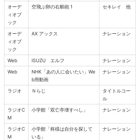
オーデ
空飛ぶ卵の右舷砲 1
セキレイ 他
ィオブ
ック
オーデ
AX アックス
ナレーション
ィオブ
ック
Web
ISUZU エルフ
ナレーション
Web
NHK「あの人に会いたい」We
ナレーション
b用動画
ラジオ
Ｎらじ
タイトルコー
ル
ラジオC
小学館「双亡亭壊すべし」
ナレーション
M
ラジオC
小学館「柊様は自分を探して
ナレーション
M
いる」