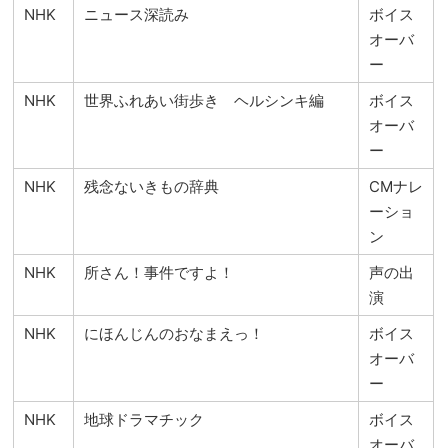
NHK
ニュース深読み
ボイス
オーバ
ー
NHK
世界ふれあい街歩き ヘルシンキ編
ボイス
オーバ
ー
NHK
残念ないきもの辞典
CMナレ
ーショ
ン
NHK
所さん！事件ですよ！
声の出
演
NHK
にほんじんのおなまえっ！
ボイス
オーバ
ー
NHK
地球ドラマチック
ボイス
オーバ