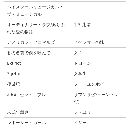
ハイスクールミュージカル：
ザ・ミュージカル
オーディナリー・ラブ/ありふ
半袖患者
れた愛の物語
アメリカン・アニマルズ
スペンサーの妹
君の名前で僕を呼んで
女子
Extinct
ドローン
2gether
女学生
模倣犯
フー・ユンホイ
Z Bull ゼット・ブル
サマンサ(ジェーン・レ
ヴ)
未成年裁判
ソ・ユリ
レポーター・ガール
イジー