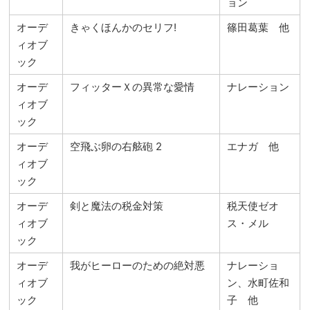
ョン
オーデ
きゃくほんかのセリフ!
篠田葛葉 他
ィオブ
ック
オーデ
フィッターＸの異常な愛情
ナレーション
ィオブ
ック
オーデ
空飛ぶ卵の右舷砲 2
エナガ 他
ィオブ
ック
オーデ
剣と魔法の税金対策
税天使ゼオ
ィオブ
ス・メル
ック
オーデ
我がヒーローのための絶対悪
ナレーショ
ィオブ
ン、水町佐和
ック
子 他