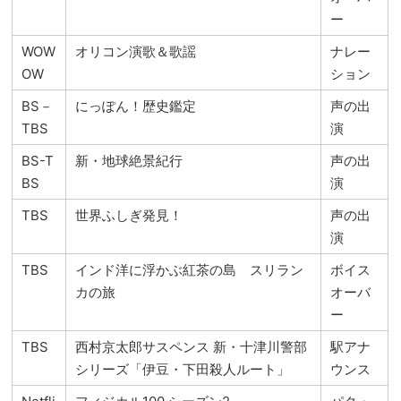
ー
WOW
オリコン演歌＆歌謡
ナレー
OW
ション
BS－
にっぽん！歴史鑑定
声の出
TBS
演
BS-T
新・地球絶景紀行
声の出
BS
演
TBS
世界ふしぎ発見！
声の出
演
TBS
インド洋に浮かぶ紅茶の島 スリラン
ボイス
カの旅
オーバ
ー
TBS
西村京太郎サスペンス 新・十津川警部
駅アナ
シリーズ「伊豆・下田殺人ルート」
ウンス