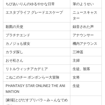
ちびあいりんのゆるやかな日常
筆のようせい
エスタブライフ グレードエスケープ
ニュースキャス
ター
殺戮の天使
録音された声
プラチナエンド
アナウンサー
カノジョも彼女
機内アナウンス
カラダ探し
三神遥
おそ松さん
主婦
リトルウィッチアカデミア
生徒、観客
こねこのチー ポンポンらー大冒険
女将
PHANTASY STAR ONLINE2 THE ANI
生徒
MATION
[劇場]とびだすプリパラ～み～んなでめ