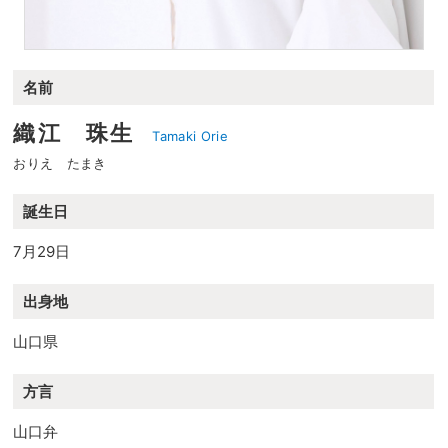
名前
織江 珠生
Tamaki Orie
おりえ たまき
誕生日
7月29日
出身地
山口県
方言
山口弁