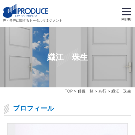
MENU
声・音声に関するトータルマネジメント
織江 珠生
TOP
>
俳優一覧
>
あ行
> 織江 珠生
プロフィール