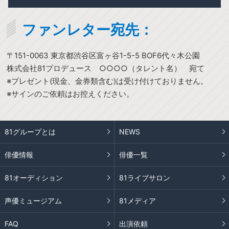
ファンレター宛先：
〒151-0063 東京都渋谷区富ヶ谷1-5-5 BOF6代々木公園
株式会社81プロデュース ○○○○（タレント名） 宛て
※プレゼント(現金、金券類含む)は受け付けておりません。
※サインのご依頼はお控えください。
81グループとは
NEWS
俳優情報
俳優一覧
81オーディション
81ライブサロン
声優ミュージアム
81メディア
FAQ
出演依頼