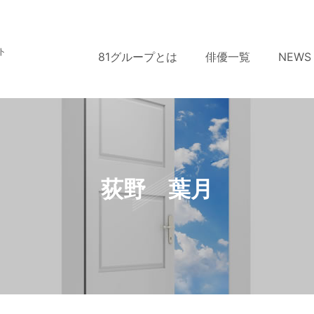
ト
81グループとは
俳優一覧
NEWS
荻野 葉月