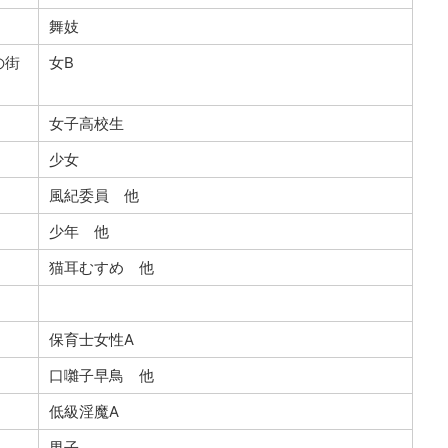
舞妓
の街
女B
女子高校生
少女
風紀委員 他
少年 他
猫耳むすめ 他
保育士女性A
口囃子早鳥 他
低級淫魔A
男子