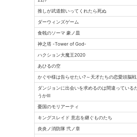
推しが武道館いってくれたら死ぬ
ダーウィンズゲーム
食戟のソーマ 豪ノ皿
神之塔 -Tower of God-
ハクション大魔王2020
あひるの空
かぐや様は告らせたい?～天才たちの恋愛頭脳戦
ダンジョンに出会いを求めるのは間違っている
うかIII
憂国のモリアーティ
キングスレイド 意志を継ぐものたち
炎炎ノ消防隊 弐ノ章