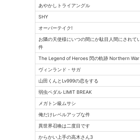
あやかしトライアングル
SHY
オーバーテイク!
お隣の天使様にいつの間にか駄目人間にされて
件
The Legend of Heroes 閃の軌跡 Northern War
ヴィンランド・サガ
山田くんとLv999の恋をする
弱虫ペダル LIMIT BREAK
メガトン級ムサシ
俺だけレベルアップな件
異世界召喚は二度目です
からかい上手の高木さん3