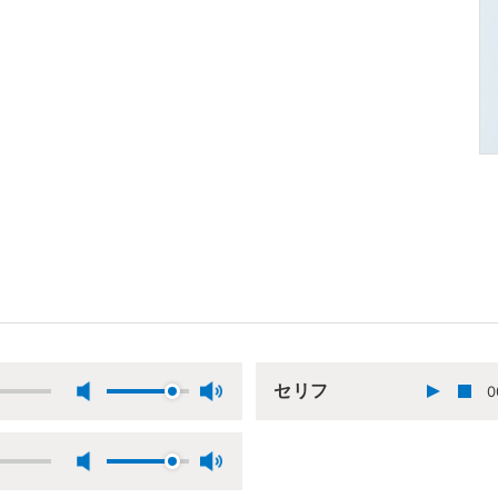
セリフ
0