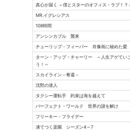
真心が届く ～僕とスターのオフィス・ラブ！？
MR.イグレシアス
108時間
アンシンカブル 襲来
チューリップ・フィーバー 肖像画に秘めた愛
ターン・アップ・チャーリー ～人生アゲてい
う！～
スカイライン－奪還－
沈黙の達人
タクシー運転手 約束は海を越えて
パーフェクト・ワールド 世界の謎を解け
フリーキー・フライデー
凍てつく楽園 シーズン4～7