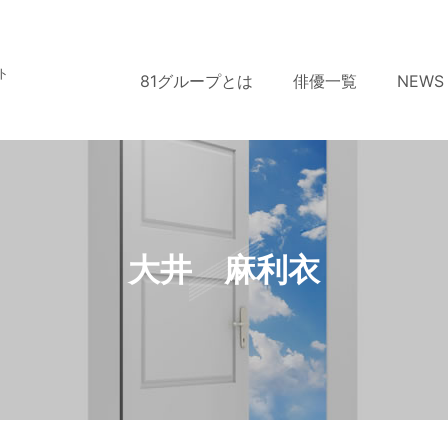
ト
81グループとは
俳優一覧
NEWS
大井 麻利衣