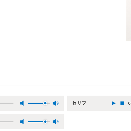
セリフ
0