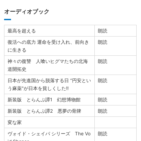
オーディオブック
最高を超える
朗読
復活への底力 運命を受け入れ、前向き
朗読
に生きる
神々の復讐 人喰いヒグマたちの北海
朗読
道開拓史
日本が先進国から脱落する日 “円安とい
朗読
う麻薬"が日本を貧しくした!!
新装版 とらんぷ譚1 幻想博物館
朗読
新装版 とらんぷ譚2 悪夢の骨牌
朗読
変な家
ヴォイド・シェイパ シリーズ The Vo
朗読