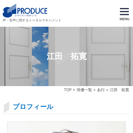
MENU
声・音声に関するトータルマネジメント
江田 拓寛
TOP
>
俳優一覧
>
あ行
> 江田 拓寛
プロフィール