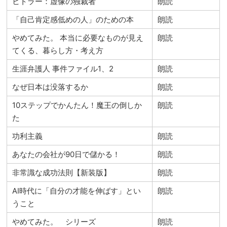
ヒトラー：虚像の独裁者
朗読
「自己肯定感低めの人」のための本
朗読
やめてみた。 本当に必要なものが見え
朗読
てくる、暮らし方・考え方
生涯弁護人 事件ファイル1、2
朗読
なぜ日本は没落するか
朗読
10ステップでかんたん！魔王の倒しか
朗読
た
功利主義
朗読
あなたの会社が90日で儲かる！
朗読
非常識な成功法則【新装版】
朗読
AI時代に「自分の才能を伸ばす」とい
朗読
うこと
やめてみた。 シリーズ
朗読