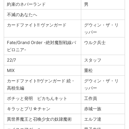
約束のネバーランド
男
不滅のあなたへ
カードファイト!! ヴァンガード
グウィン・ザ・リ
ッパー
Fate/Grand Order -絶対魔獣戦線バ
ウルク兵士
ビロニア-
22/7
スタッフ
MIX
重松
カードファイト!!ヴァンガード 続・
グウィン・ザ・リ
高校生編
ッパー
ポチッと発明 ピカちんキット
工作員
キラッとプリ☆チャン
赤城一族
異世界魔王と召喚少女の奴隷魔術
エルフ達