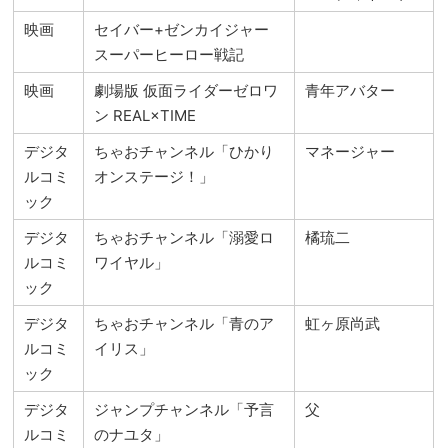
映画
セイバー+ゼンカイジャー
スーパーヒーロー戦記
映画
劇場版 仮面ライダーゼロワ
青年アバター
ン REAL×TIME
デジタ
ちゃおチャンネル「ひかり
マネージャー
ルコミ
オンステージ！」
ック
デジタ
ちゃおチャンネル「溺愛ロ
橘琉二
ルコミ
ワイヤル」
ック
デジタ
ちゃおチャンネル「青のア
虹ヶ原尚武
ルコミ
イリス」
ック
デジタ
ジャンプチャンネル「予言
父
ルコミ
のナユタ」