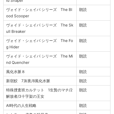
id Shaper
ヴォイド・シェイパ シリーズ The Bl
朗読
ood Scooper
ヴォイド・シェイパ シリーズ The Sk
朗読
ull Breaker
ヴォイド・シェイパ シリーズ The Fo
朗読
g Hider
ヴォイド・シェイパ シリーズ The Mi
朗読
nd Quencher
風化水脈８
朗読
新宿鮫 7灰夜/8風化水脈
朗読
特殊捜査班カルテット 1生贄のマチ/2
朗読
解放者/3十字架の王女
AI時代の人生戦略
朗読