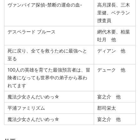
ヴァンパイア探偵-禁断の運命の血-
高月課長、三木
里健、ベテラン
捜査員
デスペラード ブルース
網代木要、柏葉
吐月 他
死に戻り、全てを救うために最強へと
ディアン 他
至る
100人の英雄を育てた最強預言者は、冒
デューク 他
険者になっても世界中の弟子から慕わ
れてます
魔法少女さんだいめっ☆
宴之介 他
平浦ファミリズム
郡司栄太
魔法少女さんだいめっ☆
宴之介 他