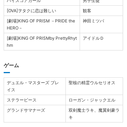
ハイスコアガール
男子生徒
[OVA]ヲタクに恋は難しい
観客
[劇場]KING OF PRISM －PRIDE the
神田ミツバ
HERO－
[劇場]KING OF PRISMby PrettyRhyt
アイドルＤ
hm
ゲーム
デュエル・マスターズ プレ
聖核の精霊ウルセリオス
イス
ステラービース
ローガン・ジャックエル
グランドサマナーズ
双剣魔士ラキ、魔翼剣豪ラ
キ