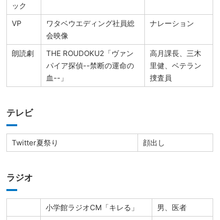
ック
VP
ワタベウエディング社員総
ナレーション
会映像
朗読劇
THE ROUDOKU2「ヴァン
高月課長、三木
パイア探偵--禁断の運命の
里健、ベテラン
血--」
捜査員
テレビ
Twitter夏祭り
顔出し
ラジオ
小学館ラジオCM「キレる」
男、医者