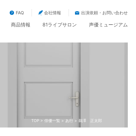
FAQ
会社情報
出演依頼・お問い合わせ
商品情報
81ライブサロン
声優ミュージアム
TOP
>
俳優一覧
>
あ行
> 鵜澤 正太郎