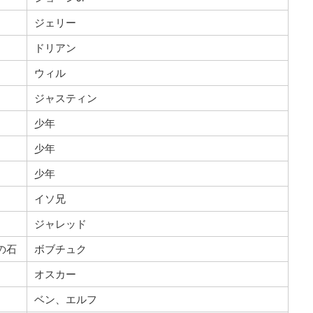
ジェリー
ドリアン
ウィル
ジャスティン
少年
少年
少年
イソ兄
ジャレッド
の石
ボブチュク
オスカー
ベン、エルフ