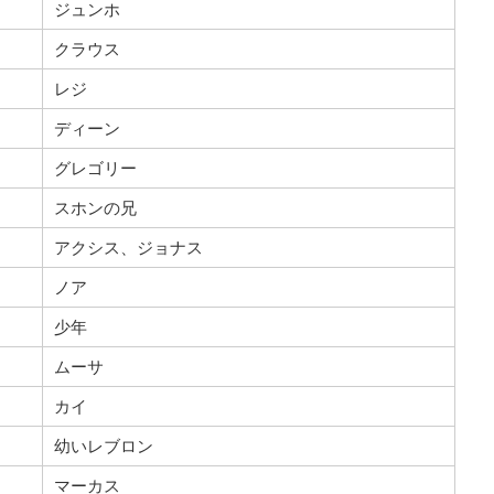
ジュンホ
クラウス
レジ
ディーン
グレゴリー
スホンの兄
アクシス、ジョナス
ノア
少年
ムーサ
カイ
幼いレブロン
マーカス