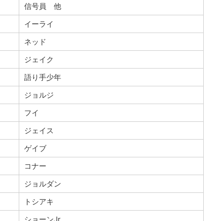
信号員 他
イーライ
ネッド
ジェイク
語り手少年
ジョルジ
フイ
ジェイス
ゲイブ
コナー
ジョルダン
トシアキ
ショーンJr