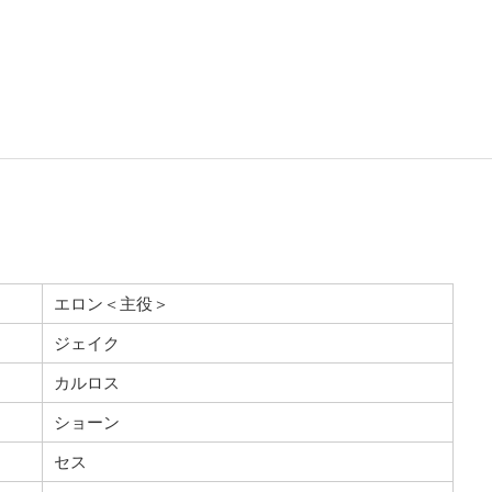
エロン＜主役＞
ジェイク
カルロス
ショーン
セス