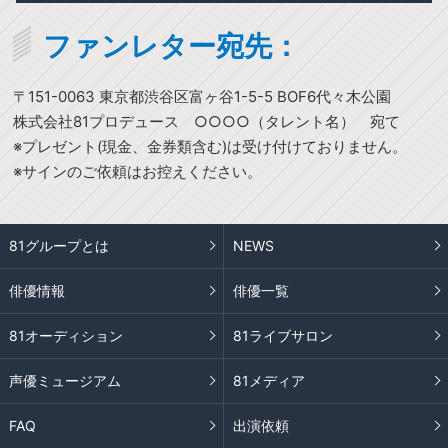
ファンレター宛先：
〒151-0063 東京都渋谷区富ヶ谷1-5-5 BOF6代々木公園
株式会社81プロデュース ○○○○（タレント名） 宛て
※プレゼント(現金、金券類含む)は受け付けておりません。
※サインのご依頼はお控えください。
81グループとは
NEWS
俳優情報
俳優一覧
81オーディション
81ライブサロン
声優ミュージアム
81メディア
FAQ
出演依頼