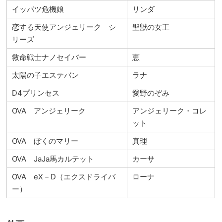
イッパツ危機娘
リンダ
恋する天使アンジェリーク シ
聖獣の女王
リーズ
救命戦士ナノセイバー
恵
太陽の子エステバン
ラナ
D4プリンセス
愛野のぞみ
OVA アンジェリーク
アンジェリーク・コレ
ット
OVA ぼくのマリー
真理
OVA JaJa馬カルテット
カーサ
OVA eX－D（エクスドライバ
ローナ
ー）