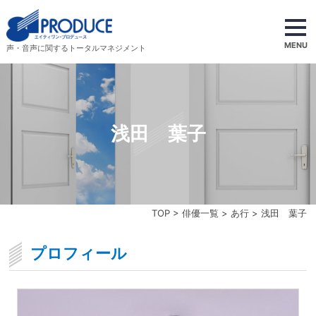
MENU
声・音声に関するトータルマネジメント
浅田 葉子
TOP
>
俳優一覧
>
あ行
> 浅田 葉子
プロフィール