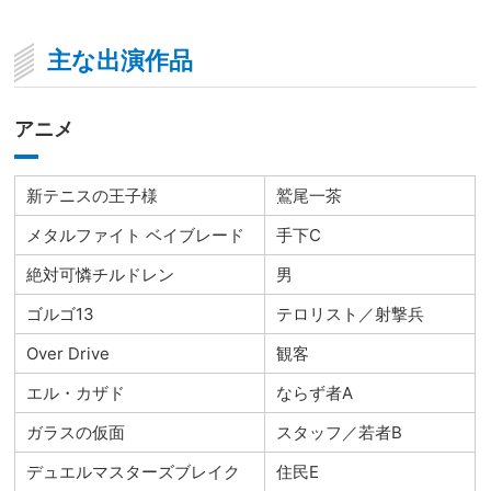
主な出演作品
アニメ
新テニスの王子様
鷲尾一茶
メタルファイト ベイブレード
手下C
絶対可憐チルドレン
男
ゴルゴ13
テロリスト／射撃兵
Over Drive
観客
エル・カザド
ならず者A
ガラスの仮面
スタッフ／若者B
デュエルマスターズブレイク
住民E