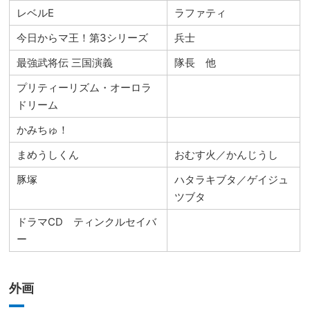
レベルE
ラファティ
今日からマ王！第3シリーズ
兵士
最強武将伝 三国演義
隊長 他
プリティーリズム・オーロラ
ドリーム
かみちゅ！
まめうしくん
おむす火／かんじうし
豚塚
ハタラキブタ／ゲイジュ
ツブタ
ドラマCD ティンクルセイバ
ー
外画