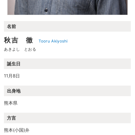
名前
秋吉 徹
Tooru Akiyoshi
あきよし とおる
誕生日
11月8日
出身地
熊本県
方言
熊本(小国)弁