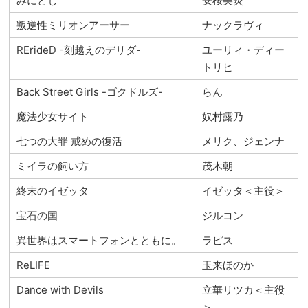
みにとじ
安桜美炎
叛逆性ミリオンアーサー
ナックラヴィ
RErideD -刻越えのデリダ-
ユーリィ・ディー
トリヒ
Back Street Girls -ゴクドルズ-
らん
魔法少女サイト
奴村露乃
七つの大罪 戒めの復活
メリク、ジェンナ
ミイラの飼い方
茂木朝
終末のイゼッタ
イゼッタ＜主役＞
宝石の国
ジルコン
異世界はスマートフォンとともに。
ラピス
ReLIFE
玉来ほのか
Dance with Devils
立華リツカ＜主役
＞