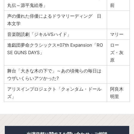
丸伝～源平鬼絵巻」
前
声の優れた俳優によるドラマリーディング 日
本文学
音楽朗読劇「ジキルVSハイド」
マリー
進戯団夢命クラシックス×07th Expansion「RO
ロー
SE GUNS DAYS」
ズ・灰
原
舞台「大きな木の下で」～あの頃俺らの毎日は
ウザいくらいアツかった?
アリスインプロジェクト「クォンタム・ドール
阿良木
ズ」
明里