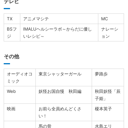
テレビ
TX
アニメマシテ
MC
BSフ
IMALUヘルシーラボ～からだに優し
ナレーシ
ジ
いレシピ～
ョン
その他
オーディオコ
東京シャッターガール
夢路歩
ミック
Web
妖怪お国自慢 秋田編
秋田妖怪「辰
子姫」
映画
お前ら全員めんどくさ
榎本英子
い！
馬の骨
水島エリ