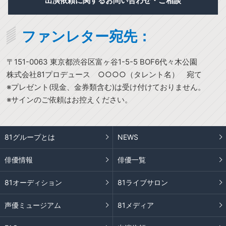
出演依頼に関するお問い合わせ・ご相談
ファンレター宛先：
〒151-0063 東京都渋谷区富ヶ谷1-5-5 BOF6代々木公園
株式会社81プロデュース ○○○○（タレント名） 宛て
※プレゼント(現金、金券類含む)は受け付けておりません。
※サインのご依頼はお控えください。
81グループとは
NEWS
俳優情報
俳優一覧
81オーディション
81ライブサロン
声優ミュージアム
81メディア