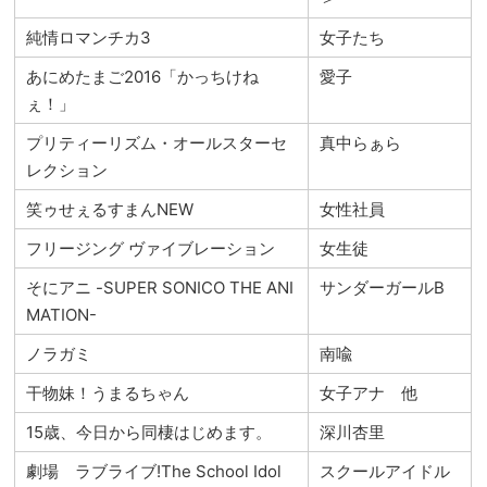
純情ロマンチカ3
女子たち
あにめたまご2016「かっちけね
愛子
ぇ！」
プリティーリズム・オールスターセ
真中らぁら
レクション
笑ゥせぇるすまんNEW
女性社員
フリージング ヴァイブレーション
女生徒
そにアニ -SUPER SONICO THE ANI
サンダーガールB
MATION-
ノラガミ
南喩
干物妹！うまるちゃん
女子アナ 他
15歳、今日から同棲はじめます。
深川杏里
劇場 ラブライブ!The School Idol
スクールアイドル