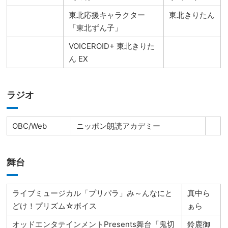
東北応援キャラクター
東北きりたん
「東北ずん子」
VOICEROID+ 東北きりた
ん EX
ラジオ
OBC/Web
ニッポン朗読アカデミー
舞台
ライブミュージカル「プリパラ」み～んなにと
真中ら
どけ！プリズム☆ボイス
ぁら
オッドエンタテインメントPresents舞台「鬼切
鈴鹿御