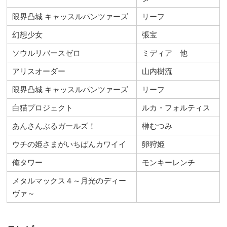
限界凸城 キャッスルパンツァーズ
リーフ
幻想少女
張宝
ソウルリバースゼロ
ミディア 他
アリスオーダー
山内樹流
限界凸城 キャッスルパンツァーズ
リーフ
白猫プロジェクト
ルカ・フォルティス
あんさんぶるガールズ！
榊むつみ
ウチの姫さまがいちばんカワイイ
卵狩姫
俺タワー
モンキーレンチ
メタルマックス４～月光のディー
ヴァ～