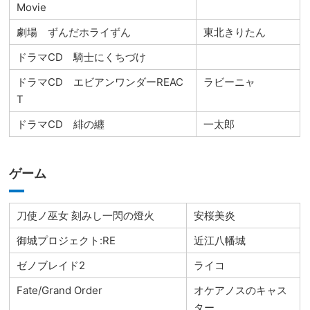
Movie
劇場 ずんだホライずん
東北きりたん
ドラマCD 騎士にくちづけ
ドラマCD エビアンワンダーREAC
ラビーニャ
T
ドラマCD 緋の纏
一太郎
ゲーム
刀使ノ巫女 刻みし一閃の燈火
安桜美炎
御城プロジェクト:RE
近江八幡城
ゼノブレイド2
ライコ
Fate/Grand Order
オケアノスのキャス
ター