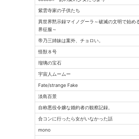
紫雲寺家の子供たち
異世界黙示録マイノグーラ～破滅の文明で始め
界征服～
帝乃三姉妹は案外、チョロい。
怪獣８号
瑠璃の宝石
宇宙人ムームー
Fate/strange Fake
淡島百景
自称悪役令嬢な婚約者の観察記録。
合コンに行ったら女がいなかった話
mono