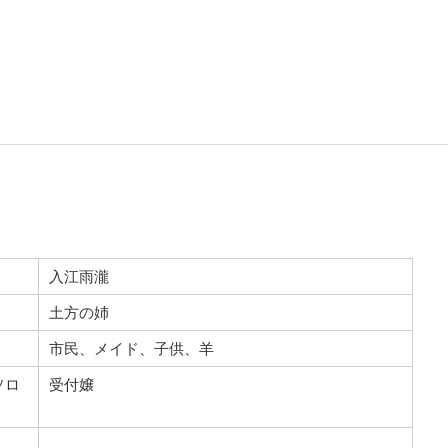
入江雨瀧
土方の姉
市民、メイド、子供、羊
ソロ
受付嬢