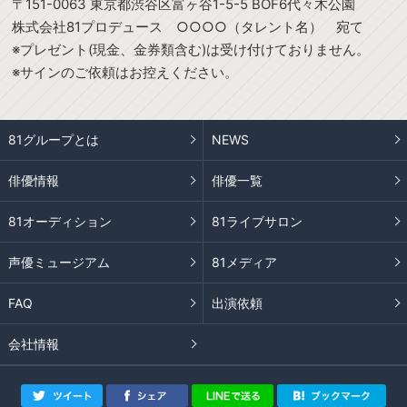
〒151-0063 東京都渋谷区富ヶ谷1-5-5 BOF6代々木公園
株式会社81プロデュース ○○○○（タレント名） 宛て
※プレゼント(現金、金券類含む)は受け付けておりません。
※サインのご依頼はお控えください。
81グループとは
NEWS
俳優情報
俳優一覧
81オーディション
81ライブサロン
声優ミュージアム
81メディア
FAQ
出演依頼
会社情報