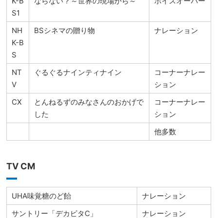
K-B
ならない？～世界の現場から～
ボイスオーバー
S1
NH
BSシネマの贈り物
ナレーション
K-B
S
NT
ぐるぐるナインティナイン
コーナーナレー
V
ション
CX
とんねるずのみなさんのおかげで
コーナーナレー
した
ション
他多数
TV CM
UHA味覚糖のど飴
ナレーション
サントリー「デカビタC」
ナレーション