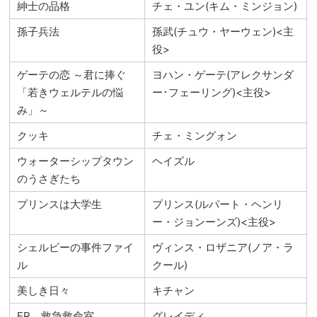
紳士の品格
チェ・ユン(キム・ミンジョン)
孫子兵法
孫武(チュウ・ヤーウェン)<主
役>
ゲーテの恋 ～君に捧ぐ
ヨハン・ゲーテ(アレクサンダ
「若きウェルテルの悩
ー･フェーリング)<主役>
み」～
クッキ
チェ・ミングォン
ウォーターシップタウン
ヘイズル
のうさぎたち
プリンスは大学生
プリンス(ルパート・ヘンリ
ー・ジョンーンズ)<主役>
シェルビーの事件ファイ
ヴィンス・ロザニア(ノア・ラ
ル
クール)
美しき日々
キチャン
ER 救急救命室
グレイディ