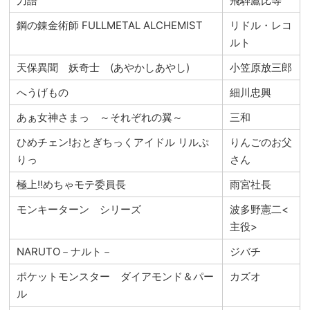
刀語
飛騨鷹比等
鋼の錬金術師 FULLMETAL ALCHEMIST
リドル・レコ
ルト
天保異聞 妖奇士 (あやかしあやし)
小笠原放三郎
へうげもの
細川忠興
あぁ女神さまっ ～それぞれの翼～
三和
ひめチェン!おとぎちっくアイドル リルぷ
りんごのお父
りっ
さん
極上!!めちゃモテ委員長
雨宮社長
モンキーターン シリーズ
波多野憲二<
主役>
NARUTO－ナルト－
ジバチ
ポケットモンスター ダイアモンド＆パー
カズオ
ル