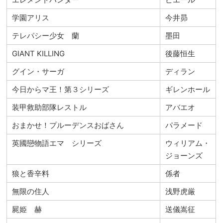
学園アリス
今井昴
テレパシー少女 蘭
墨田
GIANT KILLING
後藤恒生
グイン・サーガ
ディラン
今日からマ王！第３シリーズ
ギレンホール
装甲救助部隊レストル
アバエオ
おまかせ！プルーデンスおばさん
パラメード
英國戀物語エマ シリーズ
ウィリアム・
ジョーンズ
狼と香辛料
係者
無限の住人
浅野虎厳
屍姫 赫
送儀嵩征