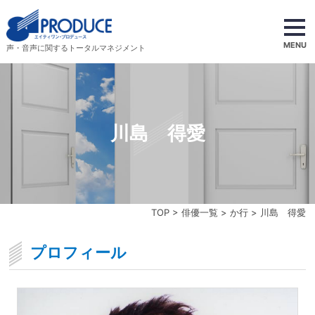
MENU
声・音声に関するトータルマネジメント
川島 得愛
TOP
>
俳優一覧
>
か行
> 川島 得愛
プロフィール