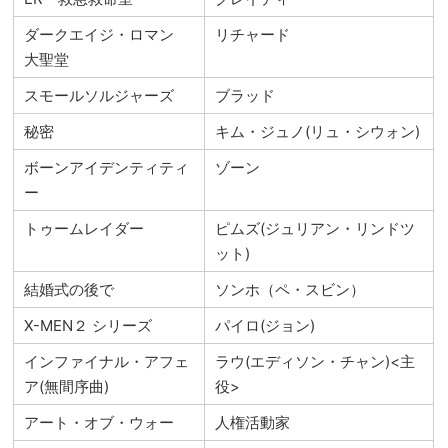
ダークエイジ・ロマン
リチャード
大聖堂
スモールソルジャーズ
ブラッド
秘密
キム・ジュノ(リュ・シウォン)
ボーンアイデンティティ
ゾーン
ー
トゥームレイダー
ピムズ(ジュリアン・リンドツ
ット)
結婚式の後で
ソンホ（ペ・スビン）
X-MEN２ シリーズ
パイロ(ジョン)
インファイナル・アフェ
ラウ(エディソン・チャン)<主
ア(無間序曲)
役>
アート・オブ・ウォー
人権活動家