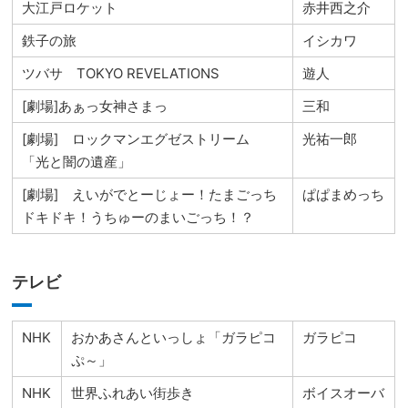
大江戸ロケット
赤井西之介
鉄子の旅
イシカワ
ツバサ TOKYO REVELATIONS
遊人
[劇場]あぁっ女神さまっ
三和
[劇場] ロックマンエグゼストリーム
光祐一郎
「光と闇の遺産」
[劇場] えいがでとーじょー！たまごっち
ぱぱまめっち
ドキドキ！うちゅーのまいごっち！？
テレビ
NHK
おかあさんといっしょ「ガラピコ
ガラピコ
ぷ～」
NHK
世界ふれあい街歩き
ボイスオーバ