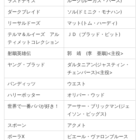
ラストデイズ
ルーク(ルーカス・ハース)
ダークブレイド
ソル(ドミニク・モナハン)
リーサルドーズ
マット(トム・ハーディ)
テルマ＆ルイーズ アル
ＪＤ（ブラッド・ピット)
ティメットコレクション
射鵰英雄伝
郭 靖 (李 亜鵰)<主役>
ヤング・ブラッド
ダルタニアン(ジャスティン・
チェンバース)<主役>
バンディッツ
ウエスト
ハリーポッター
オリバー・ウッド
世界で一番パパが好き！
アーサー・ブリックマン(ジェ
イソン・ビッグス)
スポーン
アクメト
ポーラX
ピエール・ヴァロンブルース