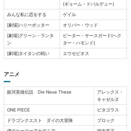
(ギョーム・ドパルデュー)
みんな私に恋をする
ゲイル
[劇場]ハリーポッター
オリバー・ウッド
[劇場]グリーン・ランタ
ピーター・サースガード(ヘク
ン
ター・ハモンド)
[劇場]タイタンの戦い
エウセビオス
アニメ
銀河英雄伝説 Die Neue These
アレックス・
キャゼルヌ
ONE PIECE
ピタゴラス
ドラゴンクエスト ダイの大冒険
ブロック
僕のヒーローアカデミア
塚内直正