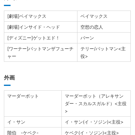
[劇場]ベイマックス
ベイマックス
[劇場]インサイド・ヘッド
空想の恋人
[ディズニー]ゲットエド！
バーン
[ワーナー]バットマンザフューチ
テリー/バットマン<主
ャー
役>
外画
マーダーボット
マーダーボット（アレキサン
ダー・スカルスガルド）<主役
>
イ・サン
イ・サン(イ・ソジン)<主役>
階伯 -ケベク-
ケベク(イ・ソジン)<主役>