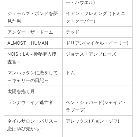
ー・ハウエル)
ジェームズ・ボンドを夢
イアン・フレミング（ドミニ
見た男
ク・クーパー）
アンダー・ザ・ドーム
テッド
ALMOST HUMAN
ドリアン(マイケル・イーリー)
NCIS：LA～極秘潜入捜
ジョナス・アンブローズ
査官～
マンハッタンに恋をして
トム
～キャリーの日記～
太陽を抱く月
ランナウェイ／逃亡者
ベン・シェパード(シャイア・
ラブーフ)
ネイルサロン・パリス～
アレックス(チョン・ジフ)
恋はゆび先から～