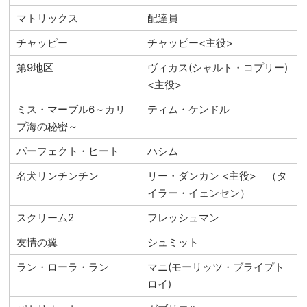
マトリックス
配達員
チャッピー
チャッピー<主役>
第9地区
ヴィカス(シャルト・コプリー)
<主役>
ミス・マーブル6～カリ
ティム・ケンドル
ブ海の秘密～
パーフェクト・ヒート
ハシム
名犬リンチンチン
リー・ダンカン <主役> （タ
イラー・イェンセン）
スクリーム2
フレッシュマン
友情の翼
シュミット
ラン・ローラ・ラン
マニ(モーリッツ・ブライプト
ロイ)