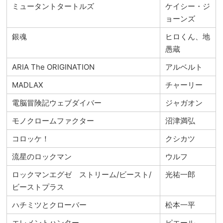
ミュータントタートルズ
ケイシー・ジ
ョーンズ
銀魂
ヒロくん、地
愚蔵
ARIA The ORIGINATION
アルベルト
MADLAX
チャーリー
電脳冒険記ウェブダイバー
ジャガオン
モノクロームファクター
沼津満弘
コロッケ！
クシカツ
流星のロックマン
ウルフ
ロックマンエグゼ ストリーム/ビースト/
光祐一郎
ビーストプラス
ハチミツとクローバー
松本一平
エレメントハンター
ピエール