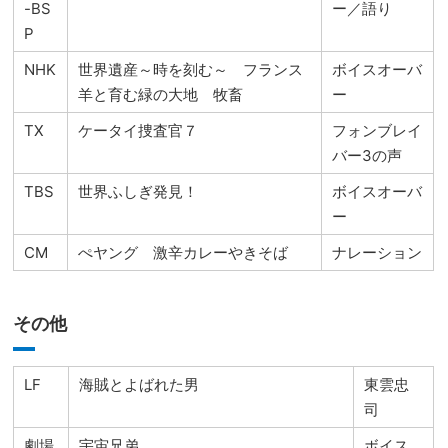
-BS
ー／語り
P
NHK
世界遺産～時を刻む～ フランス
ボイスオーバ
羊と育む緑の大地 牧畜
ー
TX
ケータイ捜査官７
フォンブレイ
バー3の声
TBS
世界ふしぎ発見！
ボイスオーバ
ー
CM
ぺヤング 激辛カレーやきそば
ナレーション
その他
LF
海賊とよばれた男
東雲忠
司
劇場
宇宙兄弟
ボイス