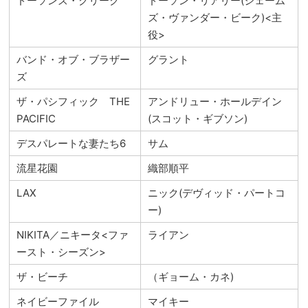
ドーソンズ・クリーク
ドーソン・リアリー(ジェーム
ズ・ヴァンダー・ビーク)<主
役>
バンド・オブ・ブラザー
グラント
ズ
ザ・パシフィック THE
アンドリュー・ホールデイン
PACIFIC
(スコット・ギブソン)
デスパレートな妻たち6
サム
流星花園
織部順平
LAX
ニック(デヴィッド・パートコ
ー)
NIKITA／ニキータ<ファ
ライアン
ースト・シーズン>
ザ・ビーチ
（ギョーム・カネ)
ネイビーファイル
マイキー