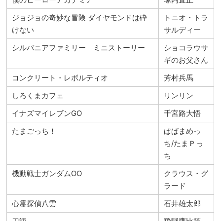
ジョジョの奇妙な冒険 ダイヤモンドは砕
トニオ・トラ
けない
サルディー
シルバニアファミリー ミニストーリー
ショコラウサ
ギのお父さん
コンクリート・レボルティオ
芳村兵馬
しろくまカフェ
リンリン
イナズマイレブンGO
千宮路大悟
たまごっち！
ぱぱまめっ
ち/たまＰっ
ち
機動戦士ガンダムOO
クラウス・グ
ラード
心霊探偵八雲
石井雄太郎