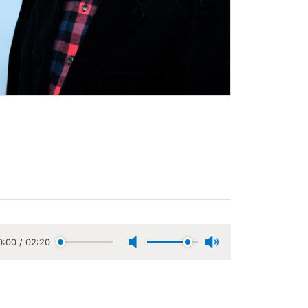
0:00
/
02:20