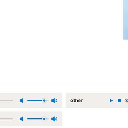
other
0