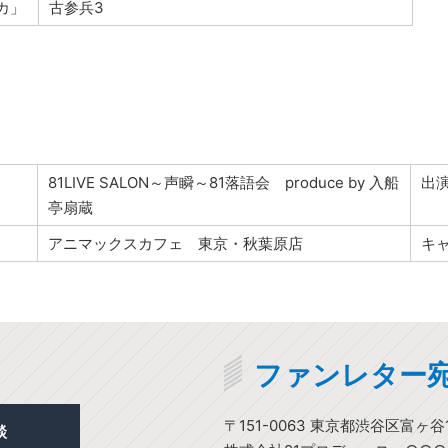
カ」
古参兵3
81LIVE SALON～声瞬～81落語会 produce by 入船
出
亭扇蔵
アニマックスカフェ 東京・秋葉原店
キ
ファンレター
〒151-0063 東京都渋谷区富ヶ谷1
談