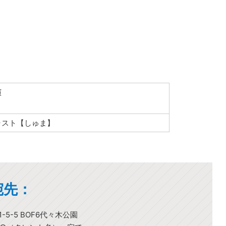
演
ャスト【しゅま】
宛先：
-5-5 BOF6代々木公園