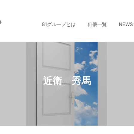
ト
81グループとは
俳優一覧
NEWS
近衛 秀馬