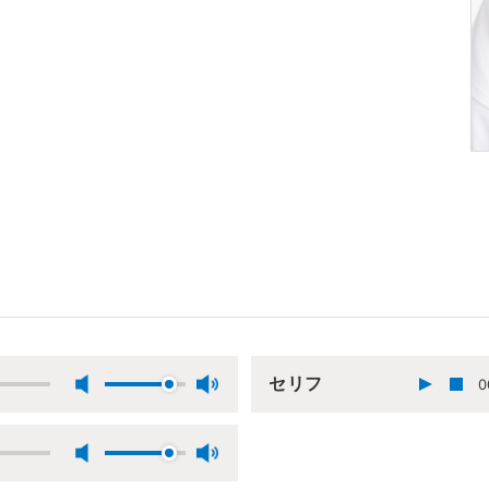
セリフ
0