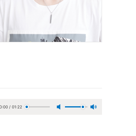
0:00
/
01:22