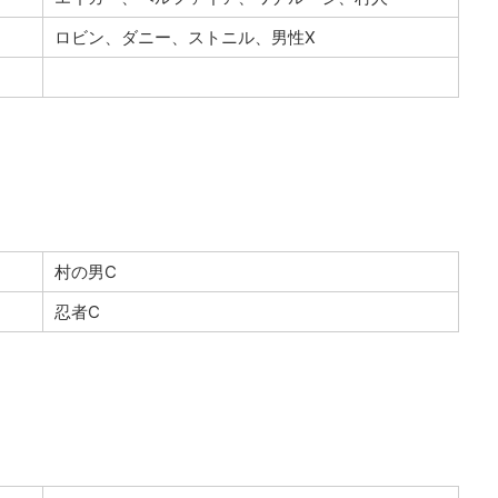
ロビン、ダニー、ストニル、男性X
村の男C
忍者C