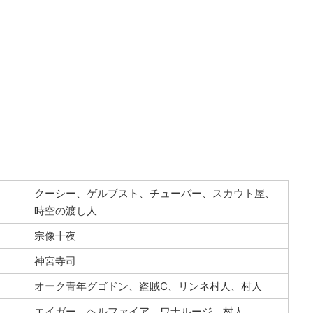
クーシー、ゲルブスト、チューバー、スカウト屋、
時空の渡し人
宗像十夜
神宮寺司
オーク青年グゴドン、盗賊C、リンネ村人、村人
エイガー、ヘルファイア、ワナルージ、村人