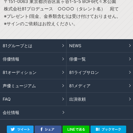
〒151-0063 東京都渋谷区富ヶ谷1-5-5 BOF6代々木公園
株式会社81プロデュース ○○○○（タレント名） 宛て
※プレゼント(現金、金券類含む)は受け付けておりません。
※サインのご依頼はお控えください。
81グループとは
NEWS
俳優情報
俳優一覧
81オーディション
81ライブサロン
声優ミュージアム
81メディア
FAQ
出演依頼
会社情報