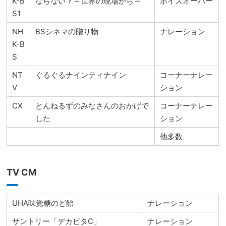
K-B
ならない？～世界の現場から～
ボイスオーバー
S1
NH
BSシネマの贈り物
ナレーション
K-B
S
NT
ぐるぐるナインティナイン
コーナーナレー
V
ション
CX
とんねるずのみなさんのおかげで
コーナーナレー
した
ション
他多数
TV CM
UHA味覚糖のど飴
ナレーション
サントリー「デカビタC」
ナレーション